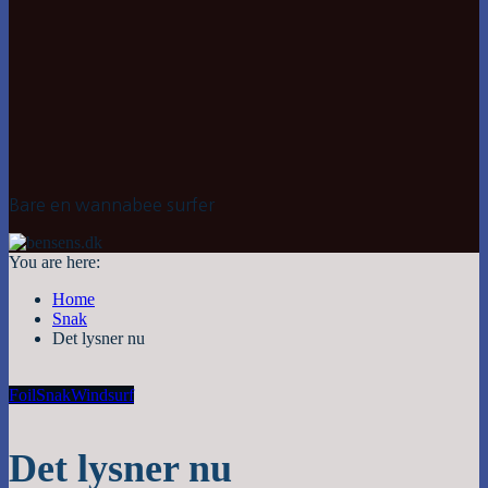
Bare en wannabee surfer
You are here:
Home
Snak
Det lysner nu
Foil
Snak
Windsurf
Det lysner nu