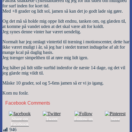
Faktisk snakkede cykelhandleren og jeg for lidt siden om mulighed
for surf inden for kort tid.
Med +8 grader og lidt sol, jamen så kan det jo godt lade sig gøre.
Og det må så holde mig oppe lidt endnu, tanken om, og glæden til,
at komme på vandet uden at det skal være alt for koldt.
Jeg synes denne vinter har været uendelig.
Normalt har jeg omlagt vintertid til træning i motionscenter, dette har
ikke været muligt i år, så jeg har i stedet trænet indtagelse af alt for
mange kcal på daglig basis.
Jeg trænger simpelthen til at røre mig lidt igen.
Jeg håber på lidt stille surftid indenfor de næste 14 dage, og det vil
jeg glæde mig vildt til.
Måske 10 grader, sol og 5-6ms jamen så er vi jo igang.
Kom nu forår.
Facebook Comments
Share on
Tweet
Follow us
Save
Facebook
946