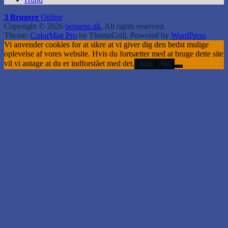
3 Brugere
Online
Copyright © 2026
bensens.dk
. All rights reserved.
Theme:
ColorMag Pro
by ThemeGrill. Powered by
WordPress
.
Vi anvender cookies for at sikre at vi giver dig den bedst mulige
oplevelse af vores website. Hvis du fortsætter med at bruge dette site
vil vi antage at du er indforstået med det.
Jeps
Nej