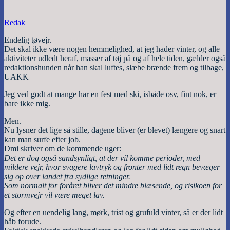
Redak
Endelig tøvejr.
Det skal ikke være nogen hemmelighed, at jeg hader vinter, og alle
aktiviteter udledt heraf, masser af tøj på og af hele tiden, gælder også
redaktionshunden når han skal luftes, slæbe brænde frem og tilbage,
UAKK
Jeg ved godt at mange har en fest med ski, isbåde osv, fint nok, er
bare ikke mig.
Men.
Nu lysner det lige så stille, dagene bliver (er blevet) længere og snart
kan man surfe efter job.
Dmi skriver om de kommende uger:
Det er dog også sandsynligt, at der vil komme perioder, med
mildere vejr, hvor svagere lavtryk og fronter med lidt regn bevæger
sig op over landet fra sydlige retninger.
Som normalt for foråret bliver det mindre blæsende, og risikoen for
et stormvejr vil være meget lav.
Og efter en uendelig lang, mørk, trist og grufuld vinter, så er der lidt
håb forude.