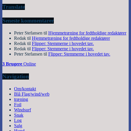
Translate
Seneste kommentarer
Peter Stefansen
til
Hjemmetræning for fedtholdige redaktører
Redak
til
Hjemmetræning for fedtholdige redaktører
Redak
til
Flipper: Stemmerne i hovedet tav.
Redak
til
Flipper: Stemmerne i hovedet tav.
Peter Stefansen
til
Flipper: Stemmerne i hovedet tav.
3 Brugere
Online
Navigation
Om/kontakt
Blå Flag/wind/web
træning
Foil
Windsurf
Snak
Log
Salg
Hund