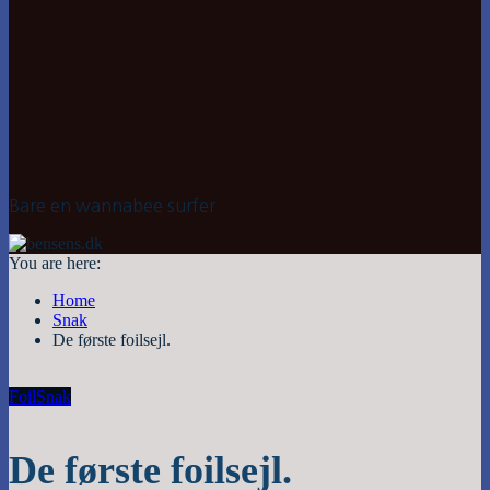
Bare en wannabee surfer
You are here:
Home
Snak
De første foilsejl.
Foil
Snak
De første foilsejl.