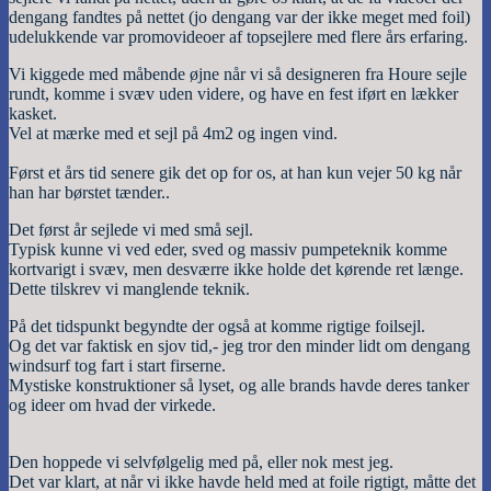
dengang fandtes på nettet (jo dengang var der ikke meget med foil)
udelukkende var promovideoer af topsejlere med flere års erfaring.
Vi kiggede med måbende øjne når vi så designeren fra Houre sejle
rundt, komme i svæv uden videre, og have en fest iført en lækker
kasket.
Vel at mærke med et sejl på 4m2 og ingen vind.
Først et års tid senere gik det op for os, at han kun vejer 50 kg når
han har børstet tænder..
Det først år sejlede vi med små sejl.
Typisk kunne vi ved eder, sved og massiv pumpeteknik komme
kortvarigt i svæv, men desværre ikke holde det kørende ret længe.
Dette tilskrev vi manglende teknik.
På det tidspunkt begyndte der også at komme rigtige foilsejl.
Og det var faktisk en sjov tid,- jeg tror den minder lidt om dengang
windsurf tog fart i start firserne.
Mystiske konstruktioner så lyset, og alle brands havde deres tanker
og ideer om hvad der virkede.
Den hoppede vi selvfølgelig med på, eller nok mest jeg.
Det var klart, at når vi ikke havde held med at foile rigtigt, måtte det