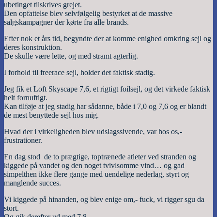
ubetinget tilskrives grejet.
Den opfattelse blev selvfølgelig bestyrket at de massive
salgskampagner der kørte fra alle brands.
Efter nok et års tid, begyndte der at komme enighed omkring sejl og
deres konstruktion.
De skulle være lette, og med stramt agterlig.
I forhold til freerace sejl, holder det faktisk stadig.
Jeg fik et Loft Skyscape 7,6, et rigtigt foilsejl, og det virkede faktisk
helt fornuftigt.
Kan tilføje at jeg stadig har sådanne, både i 7,0 og 7,6 og er blandt
de mest benyttede sejl hos mig.
Hvad der i virkeligheden blev udslagssivende, var hos os,-
frustrationer.
En dag stod de to prægtige, toptrænede atleter ved stranden og
kiggede på vandet og den noget tvivlsomme vind… og gad
simpelthen ikke flere gange med uendelige nederlag, styrt og
manglende succes.
Vi kiggede på hinanden, og blev enige om,- fuck, vi rigger sgu da
stort.
Og gik derefter ud med 7,8.