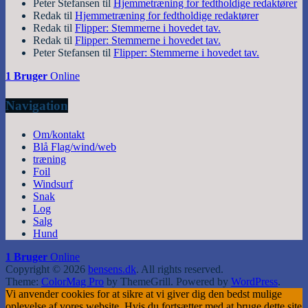
Peter Stefansen
til
Hjemmetræning for fedtholdige redaktører
Redak
til
Hjemmetræning for fedtholdige redaktører
Redak
til
Flipper: Stemmerne i hovedet tav.
Redak
til
Flipper: Stemmerne i hovedet tav.
Peter Stefansen
til
Flipper: Stemmerne i hovedet tav.
1 Bruger
Online
Navigation
Om/kontakt
Blå Flag/wind/web
træning
Foil
Windsurf
Snak
Log
Salg
Hund
1 Bruger
Online
Copyright © 2026
bensens.dk
. All rights reserved.
Theme:
ColorMag Pro
by ThemeGrill. Powered by
WordPress
.
Vi anvender cookies for at sikre at vi giver dig den bedst mulige
oplevelse af vores website. Hvis du fortsætter med at bruge dette site