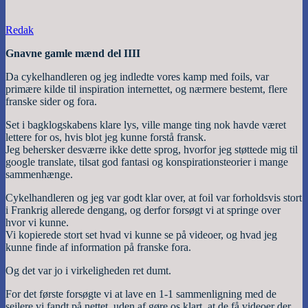
Redak
Gnavne gamle mænd del IIII
Da cykelhandleren og jeg indledte vores kamp med foils, var
primære kilde til inspiration internettet, og nærmere bestemt, flere
franske sider og fora.
Set i bagklogskabens klare lys, ville mange ting nok havde været
lettere for os, hvis blot jeg kunne forstå fransk.
Jeg behersker desværre ikke dette sprog, hvorfor jeg støttede mig til
google translate, tilsat god fantasi og konspirationsteorier i mange
sammenhænge.
Cykelhandleren og jeg var godt klar over, at foil var forholdsvis stort
i Frankrig allerede dengang, og derfor forsøgt vi at springe over
hvor vi kunne.
Vi kopierede stort set hvad vi kunne se på videoer, og hvad jeg
kunne finde af information på franske fora.
Og det var jo i virkeligheden ret dumt.
For det første forsøgte vi at lave en 1-1 sammenligning med de
sejlere vi fandt på nettet, uden af gøre os klart, at de få videoer der