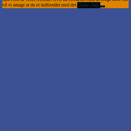
vil vi antage at du er indforstået med det.
Jeps
Nej