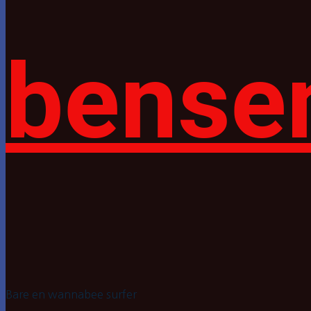
bense
Bare en wannabee surfer