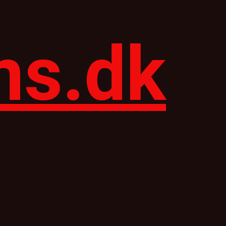
ns.dk