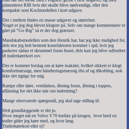
påmonteret RIB hvis det skulle blive nødvendigt, eller den
kompakte som Kochmodellen i kort udgave.
Der i mellem findes en masse udgaver og størrelser.
Noget er jeg dog blevet klogere på. Selv om mange kommentarer er
gået på “Go Big” så er der dog grænser.
Mandskabsmodellen som den Henrik har, har jeg ikke mulighed for,
dels tror jeg helt bestemt konefaktoren kommer i spil, hvis jeg
parkerer sådan et skrummel foran huset, dels kan jeg blive udfordret
ift trailerkørekort osv.
Der er kommet forslag om at køre toakslet, hvilket sikkert er klogt
komfortmæssigt, men håndteringsmæssig ifm af og tilkobling, nok
ikke det rigtige for mig.
Rampe eller døre, ventilation, åbning foran, åbning i toppen,
aflåsning for slet ikke tale om indretning?
Mange ubesvarede spørgsmål, jeg skal tage stilling til.
Helt grundlæggende er det jo.
Hvor meget må en Volvo V70 trække på krogen, hvor bred en
trailer gider jeg køre med, og hvor lang.
Trailerkørekort eller ej?