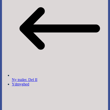
Ny trailer. Del II
Ydmyghed