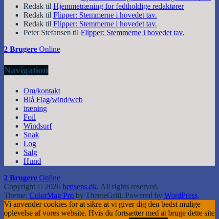
Redak
til
Hjemmetræning for fedtholdige redaktører
Redak
til
Flipper: Stemmerne i hovedet tav.
Redak
til
Flipper: Stemmerne i hovedet tav.
Peter Stefansen
til
Flipper: Stemmerne i hovedet tav.
2 Brugere
Online
Navigation
Om/kontakt
Blå Flag/wind/web
træning
Foil
Windsurf
Snak
Log
Salg
Hund
2 Brugere
Online
Copyright © 2026
bensens.dk
. All rights reserved.
Theme:
ColorMag Pro
by ThemeGrill. Powered by
WordPress
.
Vi anvender cookies for at sikre at vi giver dig den bedst mulige
oplevelse af vores website. Hvis du fortsætter med at bruge dette site