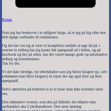
Redak
Som jeg har beskrevet i to tidligere blogs, så er jeg på kig efter den
helt rigtige surftrailer til redaktionen.
Og det har vist sig at være et komplekst område at tage fat på, i
seneste to indlæg har jeg kastet lidt spørgsmål ud i luften, og på
facebook og her på siden, har der været mange gode og informative
indlæg og kommentarer.
Tak for det.
Vi slet ikke færdige, for efterhånden som jeg bliver klogere (jo, selv
redaktøren kan blive klogere) så rejser der sig også flere og flere
spørgsmål.
Selve størrelsen på traileren er jo et issue man ikke kommer uden
om.
Den ultimative version, som den på billedet, der tilhører min
surfmakker aka Cykelhandleren. Den store løsning.
Han har det meste med i vognen, gerne i flere udgaver, og med