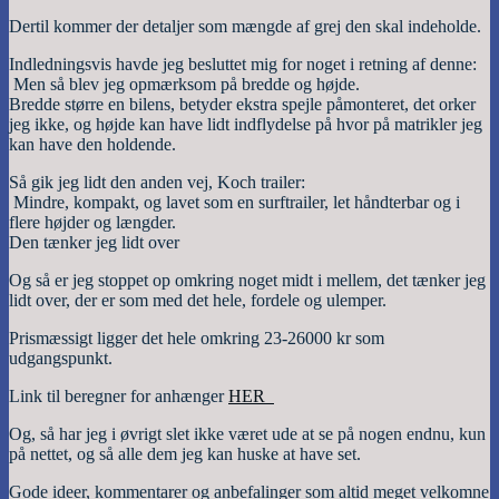
Dertil kommer der detaljer som mængde af grej den skal indeholde.
Indledningsvis havde jeg besluttet mig for noget i retning af denne:
Men så blev jeg opmærksom på bredde og højde.
Bredde større en bilens, betyder ekstra spejle påmonteret, det orker
jeg ikke, og højde kan have lidt indflydelse på hvor på matrikler jeg
kan have den holdende.
Så gik jeg lidt den anden vej, Koch trailer:
Mindre, kompakt, og lavet som en surftrailer, let håndterbar og i
flere højder og længder.
Den tænker jeg lidt over
Og så er jeg stoppet op omkring noget midt i mellem, det tænker jeg
lidt over, der er som med det hele, fordele og ulemper.
Prismæssigt ligger det hele omkring 23-26000 kr som
udgangspunkt.
Link til beregner for anhænger
HER
Og, så har jeg i øvrigt slet ikke været ude at se på nogen endnu, kun
på nettet, og så alle dem jeg kan huske at have set.
Gode ideer, kommentarer og anbefalinger som altid meget velkomne