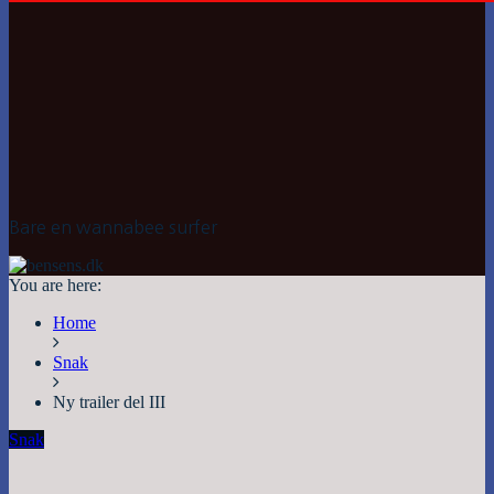
Bare en wannabee surfer
You are here:
Home
Snak
Ny trailer del III
Snak