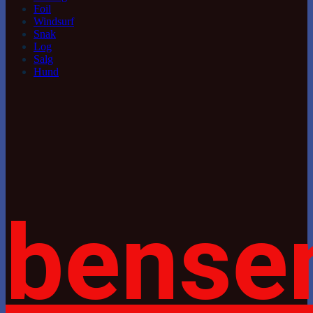
Foil
Windsurf
Snak
Log
Salg
Hund
bense