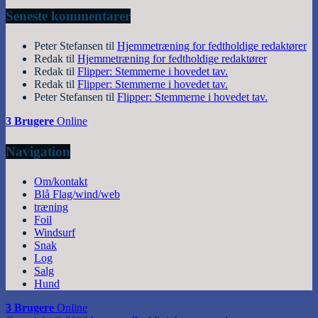
Seneste kommentarer
Peter Stefansen
til
Hjemmetræning for fedtholdige redaktører
Redak
til
Hjemmetræning for fedtholdige redaktører
Redak
til
Flipper: Stemmerne i hovedet tav.
Redak
til
Flipper: Stemmerne i hovedet tav.
Peter Stefansen
til
Flipper: Stemmerne i hovedet tav.
3 Brugere
Online
Navigation
Om/kontakt
Blå Flag/wind/web
træning
Foil
Windsurf
Snak
Log
Salg
Hund
3 Brugere
Online