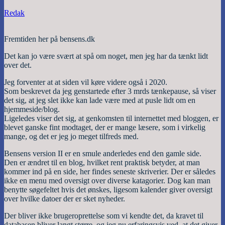
Redak
Fremtiden her på bensens.dk
Det kan jo være svært at spå om noget, men jeg har da tænkt lidt
over det.
Jeg forventer at at siden vil køre videre også i 2020.
Som beskrevet da jeg genstartede efter 3 mrds tænkepause, så viser
det sig, at jeg slet ikke kan lade være med at pusle lidt om en
hjemmeside/blog.
Ligeledes viser det sig, at genkomsten til internettet med bloggen, er
blevet ganske fint modtaget, der er mange læsere, som i virkelig
mange, og det er jeg jo meget tilfreds med.
Bensens version II er en smule anderledes end den gamle side.
Den er ændret til en blog, hvilket rent praktisk betyder, at man
kommer ind på en side, her findes seneste skriverier. Der er således
ikke en menu med oversigt over diverse katagorier. Dog kan man
benytte søgefeltet hvis det ønskes, ligesom kalender giver oversigt
over hvilke datoer der er sket nyheder.
Der bliver ikke brugeroprettelse som vi kendte det, da kravet til
databasen bliver langt større, og jeg nu erfaringsvis ved, at det giver