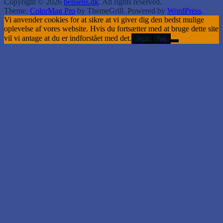
Copyright © 2026
bensens.dk
. All rights reserved.
Theme:
ColorMag Pro
by ThemeGrill. Powered by
WordPress
.
Vi anvender cookies for at sikre at vi giver dig den bedst mulige
oplevelse af vores website. Hvis du fortsætter med at bruge dette site
vil vi antage at du er indforstået med det.
Jeps
Nej