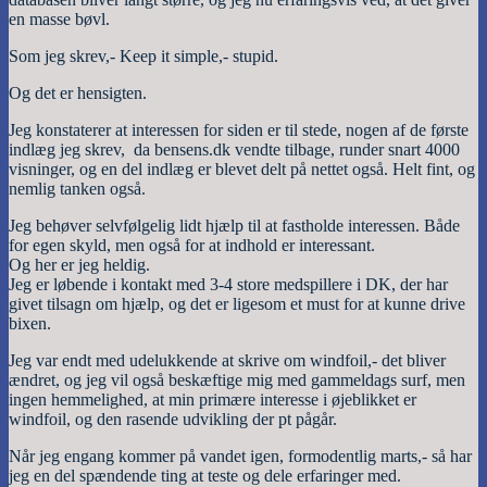
en masse bøvl.
Som jeg skrev,- Keep it simple,- stupid.
Og det er hensigten.
Jeg konstaterer at interessen for siden er til stede, nogen af de første
indlæg jeg skrev, da bensens.dk vendte tilbage, runder snart 4000
visninger, og en del indlæg er blevet delt på nettet også. Helt fint, og
nemlig tanken også.
Jeg behøver selvfølgelig lidt hjælp til at fastholde interessen. Både
for egen skyld, men også for at indhold er interessant.
Og her er jeg heldig.
Jeg er løbende i kontakt med 3-4 store medspillere i DK, der har
givet tilsagn om hjælp, og det er ligesom et must for at kunne drive
bixen.
Jeg var endt med udelukkende at skrive om windfoil,- det bliver
ændret, og jeg vil også beskæftige mig med gammeldags surf, men
ingen hemmelighed, at min primære interesse i øjeblikket er
windfoil, og den rasende udvikling der pt pågår.
Når jeg engang kommer på vandet igen, formodentlig marts,- så har
jeg en del spændende ting at teste og dele erfaringer med.