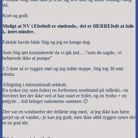
tid.
Kort og godt.
Muligt at NV i Ebeltoft er stødende,- det er HERREfedt at foile
i,- intet mindre.
Faktisk havde både Stig og jeg en konge dag.
Som Stig tørt konstaterede da vi gik ind….”som du sagde,- vi
behøvede ikke at pumpe”
1,5 time så er ryggen mør og jeg måtte stoppe. Stig tog 30 min
ekstra.
Afrigning i internationalt selskab.
En tysker (ny som foiler) en forfrossen nordmand på rulleski,- en
forvirret Irer der ikke ved at han snart er foiler, og en fynbo + en
østjyde…foil bringer nationerne sammen 🙂
Der var en windsurfer der drillede mig med, at jeg ikke kan bære
grejet op af vandet,- jo kan jeg godt, men ikke altid ryggen synes det
er en god ide.