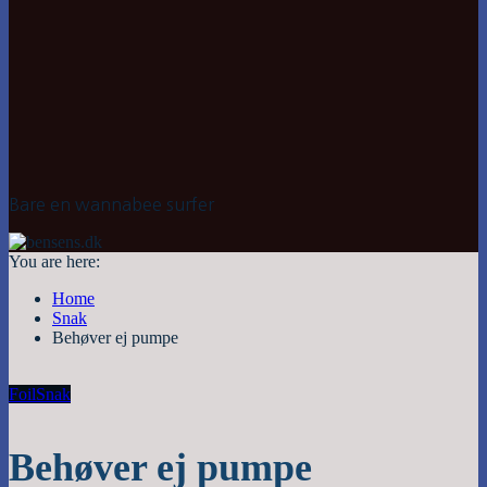
Bare en wannabee surfer
You are here:
Home
Snak
Behøver ej pumpe
Foil
Snak
Behøver ej pumpe