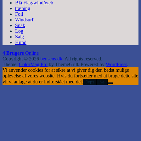
Blå Flag/wind/web
træning
Foil
Windsurf
Snak
Log
Salg
Hund
4 Brugere
Online
Copyright © 2026
bensens.dk
. All rights reserved.
Theme:
ColorMag Pro
by ThemeGrill. Powered by
WordPress
.
Vi anvender cookies for at sikre at vi giver dig den bedst mulige
oplevelse af vores website. Hvis du fortsætter med at bruge dette site
vil vi antage at du er indforstået med det.
Jeps
Nej