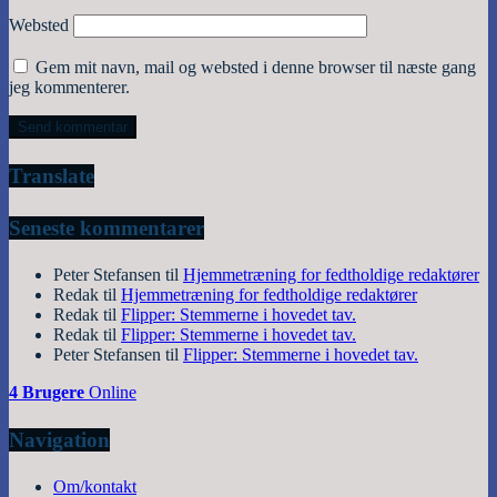
Websted
Gem mit navn, mail og websted i denne browser til næste gang
jeg kommenterer.
Translate
Seneste kommentarer
Peter Stefansen
til
Hjemmetræning for fedtholdige redaktører
Redak
til
Hjemmetræning for fedtholdige redaktører
Redak
til
Flipper: Stemmerne i hovedet tav.
Redak
til
Flipper: Stemmerne i hovedet tav.
Peter Stefansen
til
Flipper: Stemmerne i hovedet tav.
4 Brugere
Online
Navigation
Om/kontakt