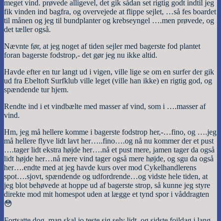
meget vind. prøvede alligevel, det gik sådan set rigtig godt indtil jeg
fik vinden ind bagfra, og overvejede at flippe sejlet, …så fes boardet
til månen og jeg til bundplanter og krebseyngel ….men prøvede, og
det tæller også.
Nævnte før, at jeg noget af tiden sejler med bagerste fod plantet
foran bagerste fodstrop,- det gør jeg nu ikke altid.
Havde efter en tur langt ud i vigen, ville lige se om en surfer der gik
ud fra Ebeltoft Surfklub ville leget (ville han ikke) en rigtig god, og
spændende tur hjem.
Rendte ind i et vindbælte med masser af vind, som i ….masser af
vind.
Hm, jeg må hellere komme i bagerste fodstrop her,-…fino, og ….jeg
må hellere flyve lidt lavt her…..fino….og nå nu kommer der et pust
….tager lidt ekstra højde her….nå et pust mere, jamen tager da også
lidt højde her…nå mere vind tager også mere højde, og sgu da også
her….endte med at jeg havde kurs over mod Cykelhandlerens
spot….sjovt, spændende og udfordrende…og vidste hele tiden, at
jeg blot behøvede at hoppe ud af bagerste strop, så kunne jeg styre
direkte mod mit homespot uden at lægge et tynd spor i våddragten
😳
Fortsatte dog, man skal jo teste sig selv lidt, og sidste foildag i lang