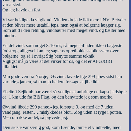
var afsted.
Og jeg havde en fest.
Vi var heldige da vi gik ud. Vinden drejede lidt mere i NV. Betyder
at den bliver mere ustabil, jeps, men også at bølgerne lægger sig.
Som altid i den retning, vindbælter med meget vind, og bælter med
mindre.
En del vind, som noget 8-10 ms, så meget af tiden ikke i bagerste
fodstrop, alligevel kan jeg sagtens opretholde stabile svæv over
bølgerne, og så i øvrigt Stig benytte samme teknik.
Vigtigst må jo være at det virker for os, og det er AFGJORT
tilfældet.
Min gode ven fra Norge, Øyvind, lavede lige 299 jibes sidst han
var ude,- jamen, så man jo hellere forsøge at jibe lidt.
Ebeltoft Sejlklub har været så venlige at anbringe en kapsejladsbøje
ca. 1 km ude fra Blå Flag, og den benyttede jeg som mærke.
Øyvind jibede 299 gange,- jeg forsøgte 9, og med de 7 uden
vandgang, resten….mislykkedes blot…dog uden at ryge i potten.
Men om ikke andet, så prøvede jeg.
Den sidste var særlig god, kom fisende, ramte et vindbælte, med