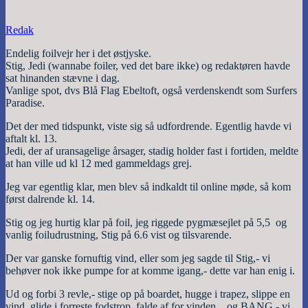
Redak
Endelig foilvejr her i det østjyske.
Stig, Jedi (wannabe foiler, ved det bare ikke) og redaktøren havde
sat hinanden stævne i dag.
Vanlige spot, dvs Blå Flag Ebeltoft, også verdenskendt som Surfers
Paradise.
Det der med tidspunkt, viste sig så udfordrende. Egentlig havde vi
aftalt kl. 13.
Jedi, der af uransagelige årsager, stadig holder fast i fortiden, meldte
at han ville ud kl 12 med gammeldags grej.
Jeg var egentlig klar, men blev så indkaldt til online møde, så kom
først dalrende kl. 14.
Stig og jeg hurtig klar på foil, jeg riggede pygmæsejlet på 5,5 og
vanlig foiludrustning, Stig på 6.6 vist og tilsvarende.
Der var ganske fornuftig vind, eller som jeg sagde til Stig,- vi
behøver nok ikke pumpe for at komme igang,- dette var han enig i.
Ud og forbi 3 revle,- stige op på boardet, hugge i trapez, slippe en
vind, glide i forreste fodstrop, falde af for vinden…og BANG,- vi