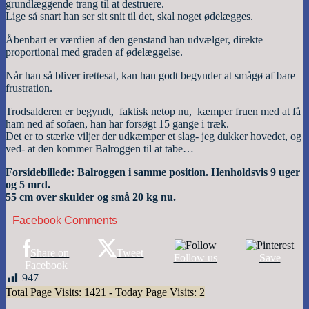
grundlæggende trang til at destruere.
Lige så snart han ser sit snit til det, skal noget ødelægges.
Åbenbart er værdien af den genstand han udvælger, direkte
proportional med graden af ødelæggelse.
Når han så bliver irettesat, kan han godt begynder at smågø af bare
frustration.
Trodsalderen er begyndt, faktisk netop nu, kæmper fruen med at få
ham ned af sofaen, han har forsøgt 15 gange i træk.
Det er to stærke viljer der udkæmper et slag- jeg dukker hovedet, og
ved- at den kommer Balroggen til at tabe…
Forsidebillede: Balroggen i samme position. Henholdsvis 9 uger
og 5 mrd.
55 cm over skulder og små 20 kg nu.
Facebook Comments
Share on
Tweet
Follow us
Save
Facebook
947
Total Page Visits: 1421 - Today Page Visits: 2