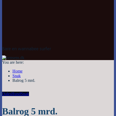
Bare en wannabee surfer
You are here:
Home
Snak
Balrog 5 mrd.
Dales
Hund
Snak
Balrog 5 mrd.