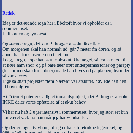
Redak
Idag er det øsende regn her i Ebeltoft hvor vi opholder os i
sommerhuset.
Lidt torden og lyn også.
Og øsende regn, det kan Balrogger absolut ikke lide.
Om morgenen skal han normalt ud, går 7 meter fra døren, og så
åbner han for sluserne i op til et min.
I dag, i regn, nope han skulle absolut ikke noget, så jeg var nødt til
at iføre ham snor, og på bare tæer iført underpermissioner og paraply
(til stor morskab for naboer) måtte han hives ud på plænen, hvor der
så var succes.
Lige så snart projektet “tøm blæren” var afsluttet, høvlede han hen
til hoveddøren.
At få tørret poter er stadig et tomandsprojekt, idet Balrogger absolut
IKKE deler vores opfattelse af et akut behov.
Vi har nu haft 2 uger intensivt i sommerhuset, hvor jeg stort set kun
har været væk fra ham når jeg har windsurfet.
Og der er ingen tvivl om, at jeg er hans foretrukne legeonkel, og
98% af alle forsøg på at bide går ud over mig.