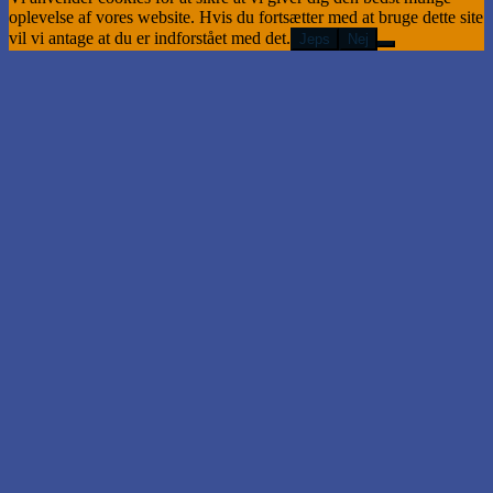
oplevelse af vores website. Hvis du fortsætter med at bruge dette site
vil vi antage at du er indforstået med det.
Jeps
Nej