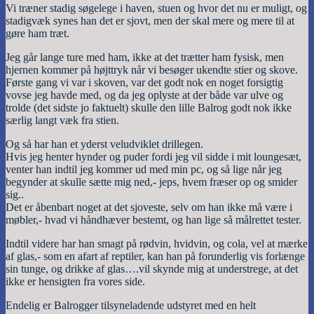
Vi træner stadig søgelege i haven, stuen og hvor det nu er muligt, og
stadigvæk synes han det er sjovt, men der skal mere og mere til at
gøre ham træt.
Jeg går lange ture med ham, ikke at det trætter ham fysisk, men
hjernen kommer på højttryk når vi besøger ukendte stier og skove.
Første gang vi var i skoven, var det godt nok en noget forsigtig
vovse jeg havde med, og da jeg oplyste at der både var ulve og
trolde (det sidste jo faktuelt) skulle den lille Balrog godt nok ikke
særlig langt væk fra stien.
Og så har han et yderst veludviklet drillegen.
Hvis jeg henter hynder og puder fordi jeg vil sidde i mit loungesæt,
venter han indtil jeg kommer ud med min pc, og så lige når jeg
begynder at skulle sætte mig ned,- jeps, hvem fræser op og smider
sig..
Det er åbenbart noget at det sjoveste, selv om han ikke må være i
møbler,- hvad vi håndhæver bestemt, og han lige så målrettet tester.
Indtil videre har han smagt på rødvin, hvidvin, og cola, vel at mærke
af glas,- som en afart af reptiler, kan han på forunderlig vis forlænge
sin tunge, og drikke af glas….vil skynde mig at understrege, at det
ikke er hensigten fra vores side.
Endelig er Balrogger tilsyneladende udstyret med en helt