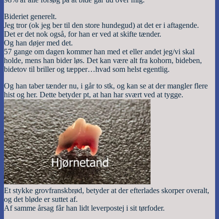
Bideriet generelt.
Jeg tror (ok jeg ber til den store hundegud) at det er i aftagende.
Det er det nok også, for han er ved at skifte tænder.
Og han døjer med det.
57 gange om dagen kommer han med et eller andet jeg/vi skal
holde, mens han bider løs. Det kan være alt fra kohorn, bideben,
bidetov til briller og tæpper…hvad som helst egentlig.
Og han taber tænder nu, i går to stk, og kan se at der mangler flere
hist og her. Dette betyder pt, at han har svært ved at tygge.
Et stykke grovfranskbrød, betyder at der efterlades skorper overalt,
og det bløde er suttet af.
Af samme årsag får han lidt leverpostej i sit tørfoder.