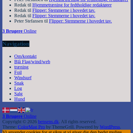
Redak
til
Hjemmetræning for fedtholdige redaktører
Redak
til
Flipper: Stemmerne i hovedet tav.
Redak
til
Flipper: Stemmerne i hovedet tav.
Peter Stefansen
til
Flipper: Stemmerne i hovedet tav.
3 Brugere
Online
Navigation
Om/kontakt
Blå Flag/wind/web
træning
Foil
Windsurf
Snak
Log
Salg
Hund
3 Brugere
Online
Copyright © 2026
bensens.dk
. All rights reserved.
Theme:
ColorMag Pro
by ThemeGrill. Powered by
WordPress
.
Vi anvender cookies for at sikre at vi giver dig den bedst mulige