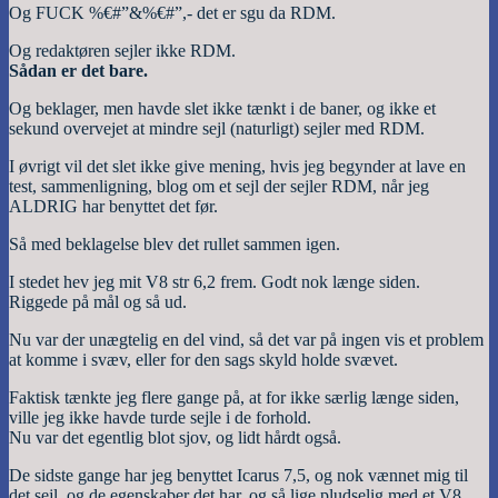
Og FUCK %€#”&%€#”,- det er sgu da RDM.
Og redaktøren sejler ikke RDM.
Sådan er det bare.
Og beklager, men havde slet ikke tænkt i de baner, og ikke et
sekund overvejet at mindre sejl (naturligt) sejler med RDM.
I øvrigt vil det slet ikke give mening, hvis jeg begynder at lave en
test, sammenligning, blog om et sejl der sejler RDM, når jeg
ALDRIG har benyttet det før.
Så med beklagelse blev det rullet sammen igen.
I stedet hev jeg mit V8 str 6,2 frem. Godt nok længe siden.
Riggede på mål og så ud.
Nu var der unægtelig en del vind, så det var på ingen vis et problem
at komme i svæv, eller for den sags skyld holde svævet.
Faktisk tænkte jeg flere gange på, at for ikke særlig længe siden,
ville jeg ikke havde turde sejle i de forhold.
Nu var det egentlig blot sjov, og lidt hårdt også.
De sidste gange har jeg benyttet Icarus 7,5, og nok vænnet mig til
det sejl, og de egenskaber det har, og så lige pludselig med et V8.