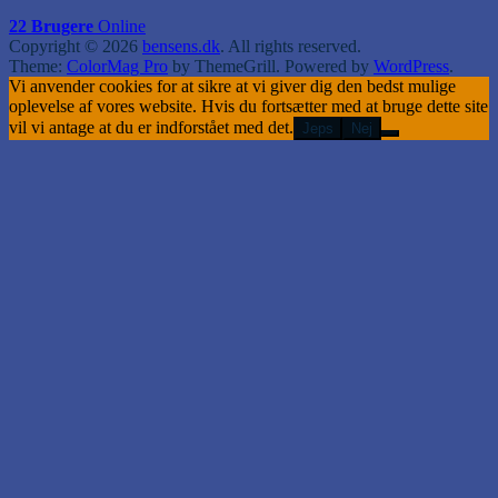
22 Brugere
Online
Copyright © 2026
bensens.dk
. All rights reserved.
Theme:
ColorMag Pro
by ThemeGrill. Powered by
WordPress
.
Vi anvender cookies for at sikre at vi giver dig den bedst mulige
oplevelse af vores website. Hvis du fortsætter med at bruge dette site
vil vi antage at du er indforstået med det.
Jeps
Nej