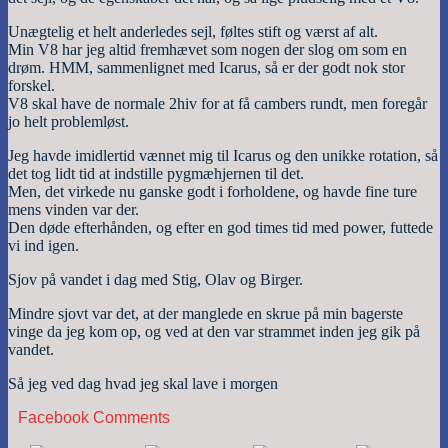
Unægtelig et helt anderledes sejl, føltes stift og værst af alt.
Min V8 har jeg altid fremhævet som nogen der slog om som en
drøm. HMM, sammenlignet med Icarus, så er der godt nok stor
forskel.
V8 skal have de normale 2hiv for at få cambers rundt, men foregår
jo helt problemløst.
Jeg havde imidlertid vænnet mig til Icarus og den unikke rotation, så
det tog lidt tid at indstille pygmæhjernen til det.
Men, det virkede nu ganske godt i forholdene, og havde fine ture
mens vinden var der.
Den døde efterhånden, og efter en god times tid med power, futtede
vi ind igen.
Sjov på vandet i dag med Stig, Olav og Birger.
Mindre sjovt var det, at der manglede en skrue på min bagerste
vinge da jeg kom op, og ved at den var strammet inden jeg gik på
vandet.
Så jeg ved dag hvad jeg skal lave i morgen
Facebook Comments