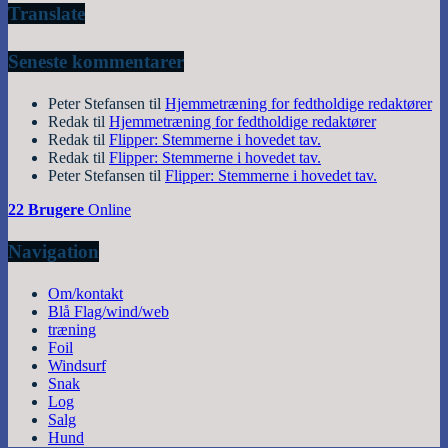
Translate
Seneste kommentarer
Peter Stefansen
til
Hjemmetræning for fedtholdige redaktører
Redak
til
Hjemmetræning for fedtholdige redaktører
Redak
til
Flipper: Stemmerne i hovedet tav.
Redak
til
Flipper: Stemmerne i hovedet tav.
Peter Stefansen
til
Flipper: Stemmerne i hovedet tav.
22 Brugere
Online
Navigation
Om/kontakt
Blå Flag/wind/web
træning
Foil
Windsurf
Snak
Log
Salg
Hund