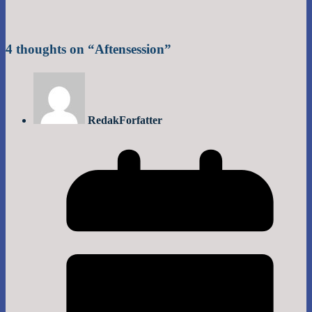
4 thoughts on “
Aftensession
”
Redak
Forfatter