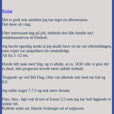
Redak
Det er godt nok sjældent jeg har taget en aftensession.
Det skete så i dag.
Efter interessant dag på job, driblede den lille familie incl
redaktionseleven til Ebeltoft.
Jeg havde egentlig tænkt at jeg skulle have en tur om eftermiddagen,
men vejret var simpelthen for omskifteligt.
Alt fra 3 -12 ms.
Havde lidt snak med Stig, og vi aftalte, at ca. 1830 ville vi give det
et skud, idet prognoser lovede mere stabile forhold.
Troppede op ved Blå Flag, Olav var allerede ude med sin foil og
8,0.
Jeg målte noget 7-7,5 og nok mere derude.
Fino, fino,- lige vejr til test af Icarus 5,5 som jeg har haft liggende et
stykke tid.
Rullede sejlet ud, fiskede forlænger ud af sejlposen.