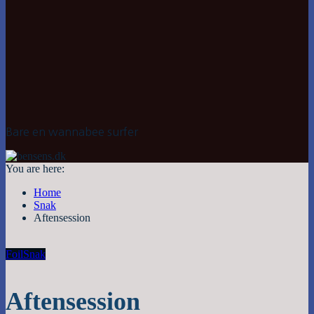
Bare en wannabee surfer
You are here:
Home
Snak
Aftensession
Foil
Snak
Aftensession