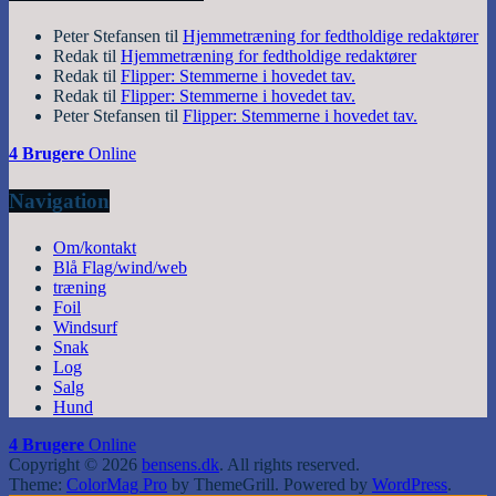
Peter Stefansen
til
Hjemmetræning for fedtholdige redaktører
Redak
til
Hjemmetræning for fedtholdige redaktører
Redak
til
Flipper: Stemmerne i hovedet tav.
Redak
til
Flipper: Stemmerne i hovedet tav.
Peter Stefansen
til
Flipper: Stemmerne i hovedet tav.
4 Brugere
Online
Navigation
Om/kontakt
Blå Flag/wind/web
træning
Foil
Windsurf
Snak
Log
Salg
Hund
4 Brugere
Online
Copyright © 2026
bensens.dk
. All rights reserved.
Theme:
ColorMag Pro
by ThemeGrill. Powered by
WordPress
.