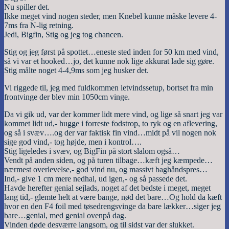
Nu spiller det.
Ikke meget vind nogen steder, men Knebel kunne måske levere 4-
7ms fra N-lig retning.
Jedi, Bigfin, Stig og jeg tog chancen.
Stig og jeg først på spottet…eneste sted inden for 50 km med vind,
så vi var et hooked…jo, det kunne nok lige akkurat lade sig gøre.
Stig målte noget 4-4,9ms som jeg husker det.
Vi riggede til, jeg med fuldkommen letvindssetup, bortset fra min
frontvinge der blev min 1050cm vinge.
Da vi gik ud, var der kommer lidt mere vind, og lige så snart jeg var
kommet lidt ud,- hugge i forreste fodstrop, to ryk og en aflevering,
og så i svæv….og der var faktisk fin vind…midt på vil nogen nok
sige god vind,- tog højde, men i kontrol….
Stig ligeledes i svæv, og BigFin på stort slalom også…
Vendt på anden siden, og på turen tilbage…kæft jeg kæmpede…
nærmest overlevelse,- god vind nu, og massivt baghåndspres…
Ind,- give 1 cm mere nedhal, ud igen,- og så passede det.
Havde herefter genial sejlads, noget af det bedste i meget, meget
lang tid,- glemte helt at være bange, nød det bare…Og hold da kæft
hvor en den F4 foil med tøsedrengsvinge da bare lækker…siger jeg
bare…genial, med genial ovenpå dag.
Vinden døde desværre langsom, og til sidst var der slukket.