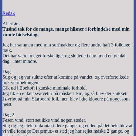
Redak
Allerførst.
Tusind tak for de mange, mange hilsner i forbindelse med min
runde fødselsdag.
Jeg har sammen med min surfmakker og flere andre haft 3 foildage i
træk.
Det har været meget forskellige, og sluttede i dag, med en genial
dag,- intet mindre.
Dag 1.
Stig og jeg var sultne efter at komme på vandet, og overfortolkede
nok vejrmeldingen.
Gik ud i Ebeltoft i ganske minimale forhold.
Jeg fik en enkelt svævetur på måske 1 km, og så blev der slukket.
I øvrigt på min Starboard foil, men blev ikke klogere på noget som
helst.
Dag 2.
Fesen vind, stort set ikke vind nogen steder.
Stig og jeg i telefonkontakt flere gange, og enden på det hele blev at
vi ville forsøge Dragsmur,- et sted jeg har sejlet måske 2 gange, og