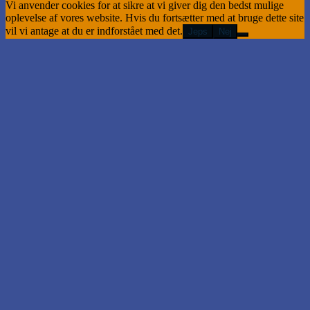
Vi anvender cookies for at sikre at vi giver dig den bedst mulige
oplevelse af vores website. Hvis du fortsætter med at bruge dette site
vil vi antage at du er indforstået med det.
Jeps
Nej