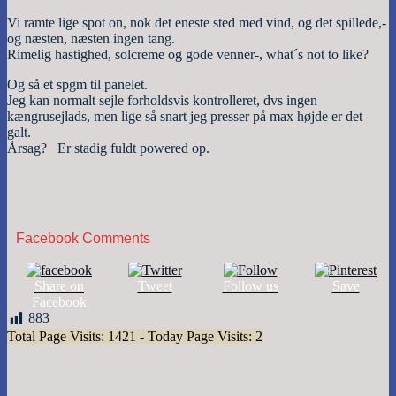
Vi ramte lige spot on, nok det eneste sted med vind, og det spillede,-
og næsten, næsten ingen tang.
Rimelig hastighed, solcreme og gode venner-, what´s not to like?
Og så et spgm til panelet.
Jeg kan normalt sejle forholdsvis kontrolleret, dvs ingen
kængrusejlads, men lige så snart jeg presser på max højde er det
galt.
Årsag? Er stadig fuldt powered op.
Facebook Comments
Share on
Tweet
Follow us
Save
Facebook
883
Total Page Visits: 1421 - Today Page Visits: 2