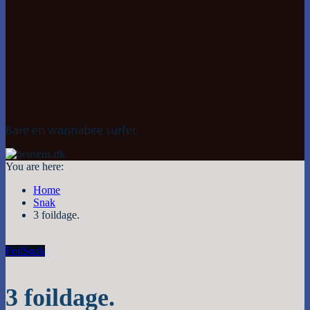
Bare en wannabee surfer
You are here:
Home
Snak
3 foildage.
Foil
Snak
3 foildage.