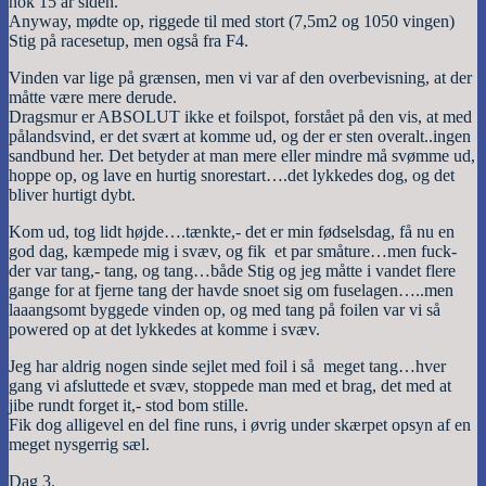
nok 15 år siden.
Anyway, mødte op, riggede til med stort (7,5m2 og 1050 vingen)
Stig på racesetup, men også fra F4.
Vinden var lige på grænsen, men vi var af den overbevisning, at der
måtte være mere derude.
Dragsmur er ABSOLUT ikke et foilspot, forstået på den vis, at med
pålandsvind, er det svært at komme ud, og der er sten overalt..ingen
sandbund her. Det betyder at man mere eller mindre må svømme ud,
hoppe op, og lave en hurtig snorestart….det lykkedes dog, og det
bliver hurtigt dybt.
Kom ud, tog lidt højde….tænkte,- det er min fødselsdag, få nu en
god dag, kæmpede mig i svæv, og fik et par småture…men fuck-
der var tang,- tang, og tang…både Stig og jeg måtte i vandet flere
gange for at fjerne tang der havde snoet sig om fuselagen…..men
laaangsomt byggede vinden op, og med tang på foilen var vi så
powered op at det lykkedes at komme i svæv.
Jeg har aldrig nogen sinde sejlet med foil i så meget tang…hver
gang vi afsluttede et svæv, stoppede man med et brag, det med at
jibe rundt forget it,- stod bom stille.
Fik dog alligevel en del fine runs, i øvrig under skærpet opsyn af en
meget nysgerrig sæl.
Dag 3.