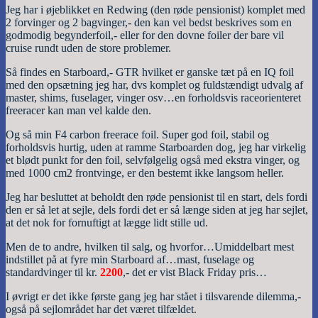
Jeg har i øjeblikket en Redwing (den røde pensionist) komplet med
2 forvinger og 2 bagvinger,- den kan vel bedst beskrives som en
godmodig begynderfoil,- eller for den dovne foiler der bare vil
cruise rundt uden de store problemer.
Så findes en Starboard,- GTR hvilket er ganske tæt på en IQ foil
med den opsætning jeg har, dvs komplet og fuldstændigt udvalg af
master, shims, fuselager, vinger osv…en forholdsvis raceorienteret
freeracer kan man vel kalde den.
Og så min F4 carbon freerace foil. Super god foil, stabil og
forholdsvis hurtig, uden at ramme Starboarden dog, jeg har virkelig
et blødt punkt for den foil, selvfølgelig også med ekstra vinger, og
med 1000 cm2 frontvinge, er den bestemt ikke langsom heller.
Jeg har besluttet at beholdt den røde pensionist til en start, dels fordi
den er så let at sejle, dels fordi det er så længe siden at jeg har sejlet,
at det nok for fornuftigt at lægge lidt stille ud.
Men de to andre, hvilken til salg, og hvorfor…Umiddelbart mest
indstillet på at fyre min Starboard af…mast, fuselage og
standardvinger til kr.
2200
,- det er vist Black Friday pris…
I øvrigt er det ikke første gang jeg har stået i tilsvarende dilemma,-
også på sejlområdet har det været tilfældet.