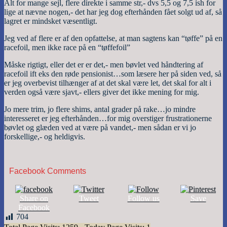
Alt for mange sejl, flere direkte i samme str,- dvs 5,5 og 7,5 ish for
lige at nævne nogen,- det har jeg dog efterhånden fået solgt ud af, så
lagret er mindsket væsentligt.
Jeg ved af flere er af den opfattelse, at man sagtens kan “tøffe” på en
racefoil, men ikke race på en “tøffefoil”
Måske rigtigt, eller det er er det,- men bøvlet ved håndtering af
racefoil ift eks den røde pensionist…som læsere her på siden ved, så
er jeg overbevist tilhænger af at det skal være let, det skal for alt i
verden også være sjavt,- ellers giver det ikke mening for mig.
Jo mere trim, jo flere shims, antal grader på rake…jo mindre
interesseret er jeg efterhånden…for mig overstiger frustrationerne
bøvlet og glæden ved at være på vandet,- men sådan er vi jo
forskellige,- og heldigvis.
Facebook Comments
Share on
Tweet
Follow us
Save
Facebook
704