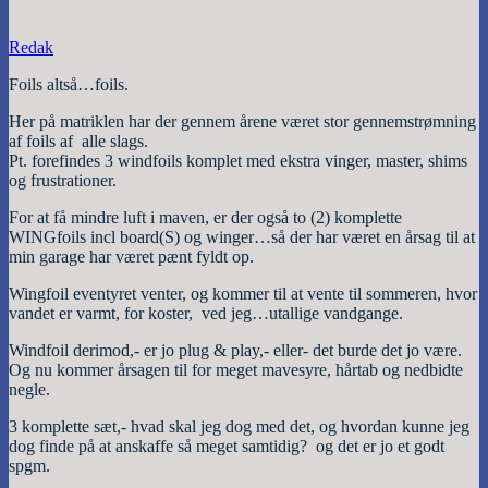
Redak
Foils altså…foils.
Her på matriklen har der gennem årene været stor gennemstrømning
af foils af alle slags.
Pt. forefindes 3 windfoils komplet med ekstra vinger, master, shims
og frustrationer.
For at få mindre luft i maven, er der også to (2) komplette
WINGfoils incl board(S) og winger…så der har været en årsag til at
min garage har været pænt fyldt op.
Wingfoil eventyret venter, og kommer til at vente til sommeren, hvor
vandet er varmt, for koster, ved jeg…utallige vandgange.
Windfoil derimod,- er jo plug & play,- eller- det burde det jo være.
Og nu kommer årsagen til for meget mavesyre, hårtab og nedbidte
negle.
3 komplette sæt,- hvad skal jeg dog med det, og hvordan kunne jeg
dog finde på at anskaffe så meget samtidig? og det er jo et godt
spgm.