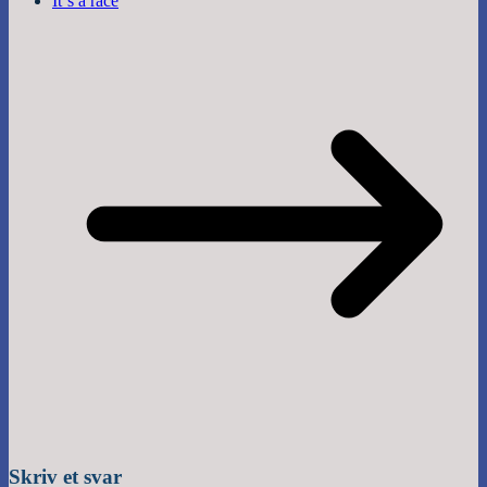
It´s a race
Skriv et svar