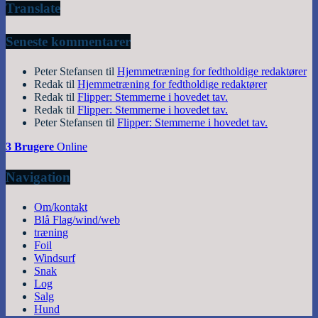
Translate
Seneste kommentarer
Peter Stefansen
til
Hjemmetræning for fedtholdige redaktører
Redak
til
Hjemmetræning for fedtholdige redaktører
Redak
til
Flipper: Stemmerne i hovedet tav.
Redak
til
Flipper: Stemmerne i hovedet tav.
Peter Stefansen
til
Flipper: Stemmerne i hovedet tav.
3 Brugere
Online
Navigation
Om/kontakt
Blå Flag/wind/web
træning
Foil
Windsurf
Snak
Log
Salg
Hund