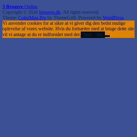
3 Brugere
Online
Copyright © 2026
bensens.dk
. All rights reserved.
Theme:
ColorMag Pro
by ThemeGrill. Powered by
WordPress
.
Vi anvender cookies for at sikre at vi giver dig den bedst mulige
oplevelse af vores website. Hvis du fortsætter med at bruge dette site
vil vi antage at du er indforstået med det.
Jeps
Nej