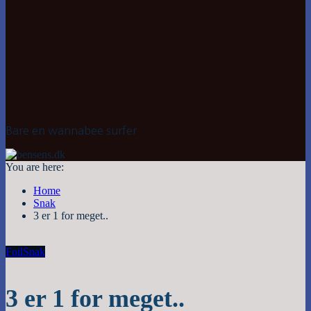
Bare en wannabee surfer
You are here:
Home
Snak
3 er 1 for meget..
Foil
Snak
3 er 1 for meget..