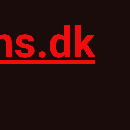
ns.dk