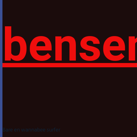
bense
Bare en wannabee surfer