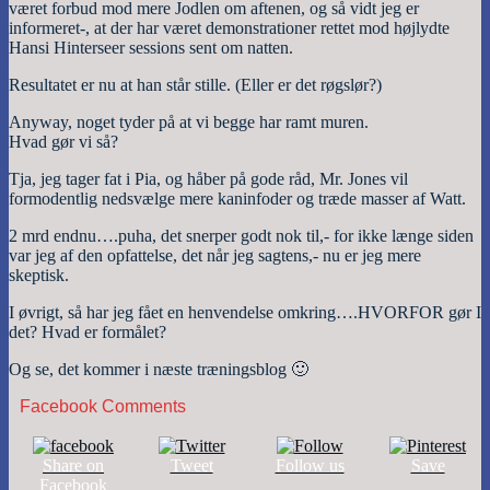
været forbud mod mere Jodlen om aftenen, og så vidt jeg er
informeret-, at der har været demonstrationer rettet mod højlydte
Hansi Hinterseer sessions sent om natten.
Resultatet er nu at han står stille. (Eller er det røgslør?)
Anyway, noget tyder på at vi begge har ramt muren.
Hvad gør vi så?
Tja, jeg tager fat i Pia, og håber på gode råd, Mr. Jones vil
formodentlig nedsvælge mere kaninfoder og træde masser af Watt.
2 mrd endnu….puha, det snerper godt nok til,- for ikke længe siden
var jeg af den opfattelse, det når jeg sagtens,- nu er jeg mere
skeptisk.
I øvrigt, så har jeg fået en henvendelse omkring….HVORFOR gør I
det? Hvad er formålet?
Og se, det kommer i næste træningsblog 🙂
Facebook Comments
Share on
Tweet
Follow us
Save
Facebook