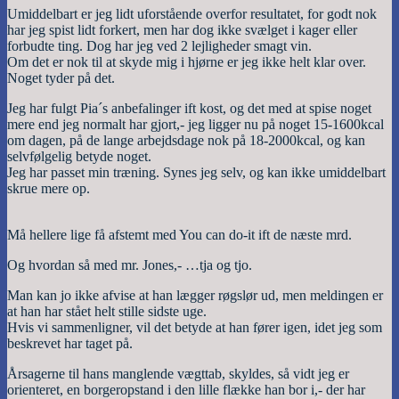
Umiddelbart er jeg lidt uforstående overfor resultatet, for godt nok
har jeg spist lidt forkert, men har dog ikke svælget i kager eller
forbudte ting. Dog har jeg ved 2 lejligheder smagt vin.
Om det er nok til at skyde mig i hjørne er jeg ikke helt klar over.
Noget tyder på det.
Jeg har fulgt Pia´s anbefalinger ift kost, og det med at spise noget
mere end jeg normalt har gjort,- jeg ligger nu på noget 15-1600kcal
om dagen, på de lange arbejdsdage nok på 18-2000kcal, og kan
selvfølgelig betyde noget.
Jeg har passet min træning. Synes jeg selv, og kan ikke umiddelbart
skrue mere op.
Må hellere lige få afstemt med You can do-it ift de næste mrd.
Og hvordan så med mr. Jones,- …tja og tjo.
Man kan jo ikke afvise at han lægger røgslør ud, men meldingen er
at han har stået helt stille sidste uge.
Hvis vi sammenligner, vil det betyde at han fører igen, idet jeg som
beskrevet har taget på.
Årsagerne til hans manglende vægttab, skyldes, så vidt jeg er
orienteret, en borgeropstand i den lille flække han bor i,- der har