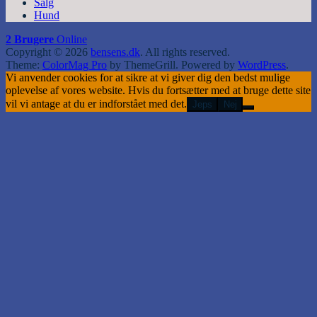
Salg
Hund
2 Brugere
Online
Copyright © 2026
bensens.dk
. All rights reserved.
Theme:
ColorMag Pro
by ThemeGrill. Powered by
WordPress
.
Vi anvender cookies for at sikre at vi giver dig den bedst mulige
oplevelse af vores website. Hvis du fortsætter med at bruge dette site
vil vi antage at du er indforstået med det.
Jeps
Nej