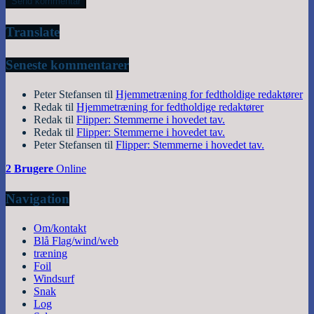
Translate
Seneste kommentarer
Peter Stefansen
til
Hjemmetræning for fedtholdige redaktører
Redak
til
Hjemmetræning for fedtholdige redaktører
Redak
til
Flipper: Stemmerne i hovedet tav.
Redak
til
Flipper: Stemmerne i hovedet tav.
Peter Stefansen
til
Flipper: Stemmerne i hovedet tav.
2 Brugere
Online
Navigation
Om/kontakt
Blå Flag/wind/web
træning
Foil
Windsurf
Snak
Log