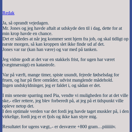
Redak
Ja, så oprandt vejedagen.
Mr. Jones og jeg havde aftalt at udskyde den til i dag, dette for at
min krop havde en chance.
Det er således at når jeg kommer sent hjem fra job, og skal tidligt op
næste morgen, så kan kroppen slet ikke finde ud af det.
Jones var rar (kan han være) og var med på tanken.
Jeg vidste godt at det var en stakkels frist, for ugen har været
(vægtmæssigt) en katastrofe.
Var på værft, mange timer, spiste usundt, fejrede fødselsdag for
fruen, og har på flere områder, udvist manglende mådehold.
Ingen undskyldninger, jeg er faldet i, og sådan er det.
I min seneste sparring med Pia, vendte vi muligheden for at det ville
ske,- eller rettere, jeg blev forberedt på, at jeg på et tidspunkt ville
opleve netop det.
I den optimale verden var det fordi jeg havde taget muskler på, i den
virkelige, fordi jeg er et fjols og ikke kan styre mig.
Resultatet for ugens vægt,.- er desværre +800 gram…piiiiiiiv.