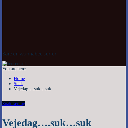
Bare en wannabee surfer
You are here:
Home
Snak
Vejedag….suk…suk
Snak
træning
Vejedag….suk…suk