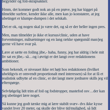
begynder og foil-skrapsakker.
Hmm, det kommer godt nok an på en prøve, jeg har kigget på
tilmeldte surfere, kender ikke alle, men kan jo konstatere, at jeg
ubetinget er klumpe-dumpen i det selskab.
Det er ok, og nogen skal jo være det, og så er der heller ingen pres.
Men, man tilmelder jo ikke et kursus/clinic, uden at have
forventninger, målsætninger og en lang række spørgsmål man/jeg
gerne vil have svar på.
Lære at sætte en foiling jibe,- haha, funny, jeg har aldrig i hele mit
liv sat en jibe,- så…og i øvrigt er det langt over redaktionens
ambitioner.
Som bekendt, er niveauet ikke ret højt hos redaktionen (hvilket
uheldigvis er omvendt proportionalt med interessen) så for at få et
realistisk udbytte af en clinic, er det langt mere jordnære skills jeg vil
efterspørge.
Selvfølgelig lidt trim af foil og fodstropper, mastefod osv…der kan
jeg ubetinget lære noget.
Så kunne jeg godt tænke mig at lære stabilt svæv- dvs ikke kysse
vandet hver 20 meter, og skulle der blive tid/mulighed, så lidt