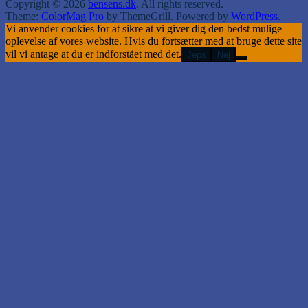
Copyright © 2026
bensens.dk
. All rights reserved.
Theme:
ColorMag Pro
by ThemeGrill. Powered by
WordPress
.
Vi anvender cookies for at sikre at vi giver dig den bedst mulige
oplevelse af vores website. Hvis du fortsætter med at bruge dette site
vil vi antage at du er indforstået med det.
Jeps
Nej