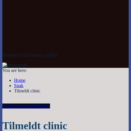
Bare en wannabee surfer
You are here:
Home
Snak
Tilmeldt clinic
Foil
Snak
træning
Windsurf
Tilmeldt clinic