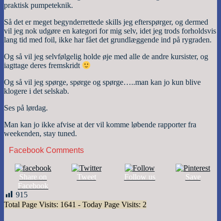
praktisk pumpeteknik.
Så det er meget begynderrettede skills jeg efterspørger, og dermed
vil jeg nok udgøre en kategori for mig selv, idet jeg trods forholdsvis
lang tid med foil, ikke har fået det grundlæggende ind på rygraden.
Og så vil jeg selvfølgelig holde øje med alle de andre kursister, og
iagttage deres fremskridt
Og så vil jeg spørge, spørge og spørge…..man kan jo kun blive
klogere i det selskab.
Ses på lørdag.
Man kan jo ikke afvise at der vil komme løbende rapporter fra
weekenden, stay tuned.
Facebook Comments
Share on
Tweet
Follow us
Save
Facebook
915
Total Page Visits: 1641 - Today Page Visits: 2