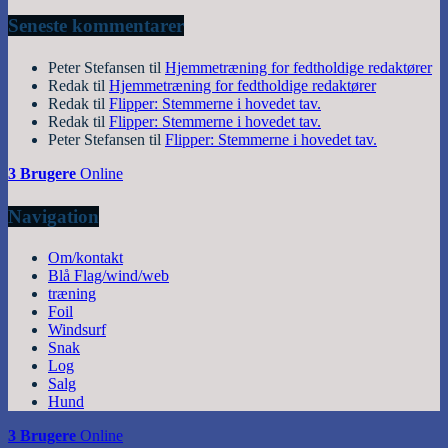
Seneste kommentarer
Peter Stefansen
til
Hjemmetræning for fedtholdige redaktører
Redak
til
Hjemmetræning for fedtholdige redaktører
Redak
til
Flipper: Stemmerne i hovedet tav.
Redak
til
Flipper: Stemmerne i hovedet tav.
Peter Stefansen
til
Flipper: Stemmerne i hovedet tav.
3 Brugere
Online
Navigation
Om/kontakt
Blå Flag/wind/web
træning
Foil
Windsurf
Snak
Log
Salg
Hund
3 Brugere
Online