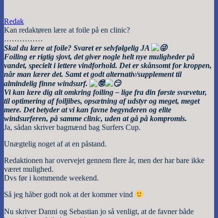
Redak
Kan redaktøren lære at foile på en clinic?
……………
Skal du lære at foile? Svaret er selvfølgelig JA
Foiling er rigtig sjovt, det giver nogle helt nye muligheder på
vandet, specielt i lettere vindforhold. Det er skånsomt for kroppen,
når man lærer det. Samt et godt alternativ/supplement til
almindelig finne windsurf.
Vi kan lære dig alt omkring foiling – lige fra din første svævetur,
til optimering af foiljibes, opsætning af udstyr og meget, meget
mere. Det betyder at vi kan favne begynderen og elite
windsurferen, på samme clinic, uden at gå på kompromis.
Ja, sådan skriver bagmænd bag Surfers Cup.
Unægtelig noget af at en påstand.
Redaktionen har overvejet gennem flere år, men der har bare ikke
været mulighed.
Dvs før i kommende weekend.
Så jeg håber godt nok at der kommer vind
Nu skriver Danni og Sebastian jo så venligt, at de favner både