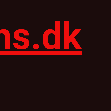
ns.dk