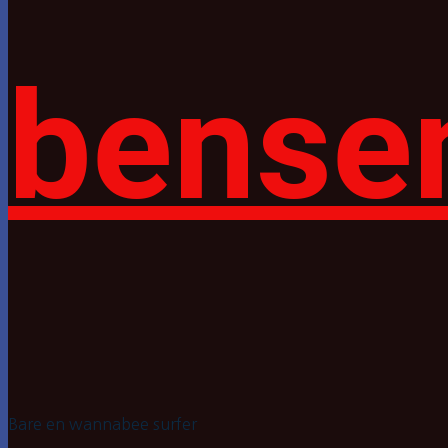
bense
Bare en wannabee surfer