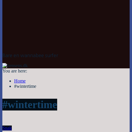
Bare en wannabee surfer
You are here:
Home
#wintertime
#wintertime
Snak