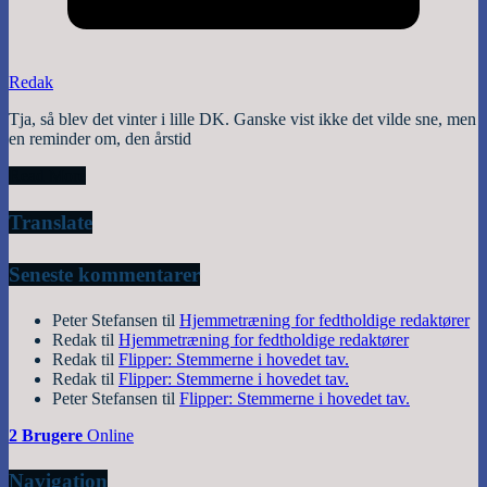
Redak
Tja, så blev det vinter i lille DK. Ganske vist ikke det vilde sne, men
en reminder om, den årstid
Read More
Translate
Seneste kommentarer
Peter Stefansen
til
Hjemmetræning for fedtholdige redaktører
Redak
til
Hjemmetræning for fedtholdige redaktører
Redak
til
Flipper: Stemmerne i hovedet tav.
Redak
til
Flipper: Stemmerne i hovedet tav.
Peter Stefansen
til
Flipper: Stemmerne i hovedet tav.
2 Brugere
Online
Navigation