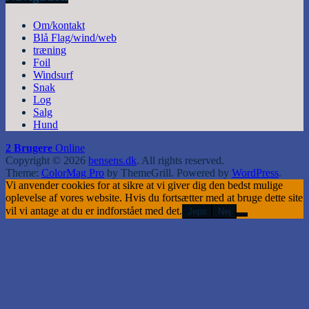
Om/kontakt
Blå Flag/wind/web
træning
Foil
Windsurf
Snak
Log
Salg
Hund
2 Brugere
Online
Copyright © 2026
bensens.dk
. All rights reserved.
Theme:
ColorMag Pro
by ThemeGrill. Powered by
WordPress
.
Vi anvender cookies for at sikre at vi giver dig den bedst mulige
oplevelse af vores website. Hvis du fortsætter med at bruge dette site
vil vi antage at du er indforstået med det.
Jeps
Nej