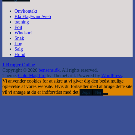
Om/kontakt
Blå Flag/wind/web
træning
Foil
Windsurf
Snak
Log
Salg
Hund
1 Bruger
Online
Copyright © 2026
bensens.dk
. All rights reserved.
Theme:
ColorMag Pro
by ThemeGrill. Powered by
WordPress
.
Vi anvender cookies for at sikre at vi giver dig den bedst mulige
oplevelse af vores website. Hvis du fortsætter med at bruge dette site
vil vi antage at du er indforstået med det.
Jeps
Nej