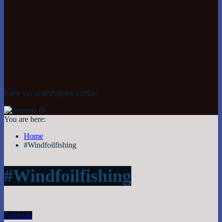
Bare en wannabee surfer
You are here:
Home
#Windfoilfishing
#Windfoilfishing
Foil
Snak