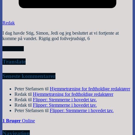
Redak
I dag havde Stig, Simon, Jedi og jeg besluttet at vi fortjente at
komme på vandet. Rigtig god foilvejrudsigt, 6
Read More
Translate
Seneste kommentarer
Peter Stefansen
til
Hjemmetræning for fedtholdige redaktører
Redak
til
Hjemmetræning for fedtholdige redaktører
Redak
til
Flipper: Stemmerne i hovedet tav.
Redak
til
Flipper: Stemmerne i hovedet tav.
Peter Stefansen
til
Flipper: Stemmerne i hovedet tav.
1 Bruger
Online
Navigation