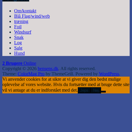
Om/kontakt
Blå Flag/wind/web
træning
Foil
Windsurf
Snak
Log
Salg
Hund
2 Brugere
Online
Copyright © 2026
bensens.dk
. All rights reserved.
Theme:
ColorMag Pro
by ThemeGrill. Powered by
WordPress
.
Vi anvender cookies for at sikre at vi giver dig den bedst mulige
oplevelse af vores website. Hvis du fortsætter med at bruge dette site
vil vi antage at du er indforstået med det.
Jeps
Nej