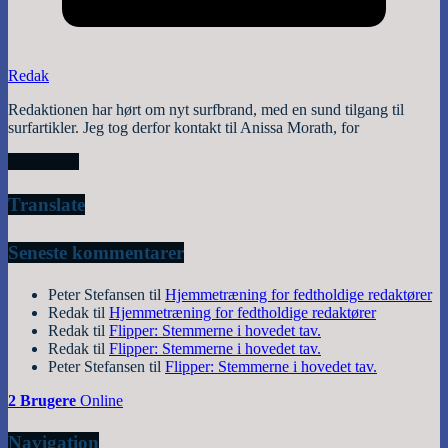
Redak
Redaktionen har hørt om nyt surfbrand, med en sund tilgang til
surfartikler. Jeg tog derfor kontakt til Anissa Morath, for
Read More
Translate
Seneste kommentarer
Peter Stefansen
til
Hjemmetræning for fedtholdige redaktører
Redak
til
Hjemmetræning for fedtholdige redaktører
Redak
til
Flipper: Stemmerne i hovedet tav.
Redak
til
Flipper: Stemmerne i hovedet tav.
Peter Stefansen
til
Flipper: Stemmerne i hovedet tav.
2 Brugere
Online
Navigation