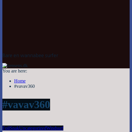
Bare en wannabee surfer
You are here:
Home
#vavav360
#vavav360
Foil
Snak
Uncategorized
Windsurf