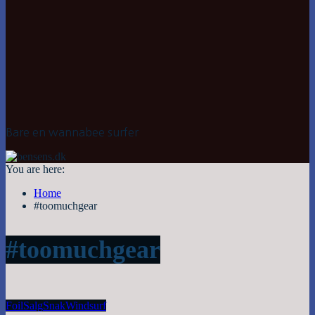
Bare en wannabee surfer
You are here:
Home
#toomuchgear
#toomuchgear
Foil
Salg
Snak
Windsurf