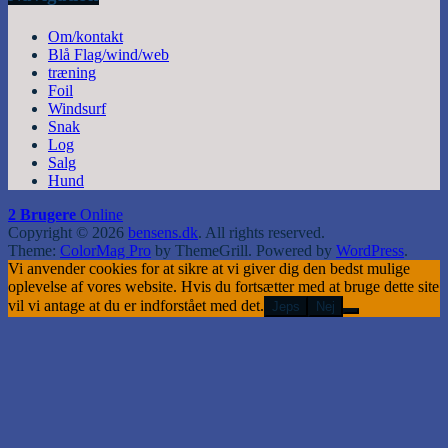
Om/kontakt
Blå Flag/wind/web
træning
Foil
Windsurf
Snak
Log
Salg
Hund
2 Brugere
Online
Copyright © 2026
bensens.dk
. All rights reserved.
Theme:
ColorMag Pro
by ThemeGrill. Powered by
WordPress
.
Vi anvender cookies for at sikre at vi giver dig den bedst mulige
oplevelse af vores website. Hvis du fortsætter med at bruge dette site
vil vi antage at du er indforstået med det.
Jeps
Nej