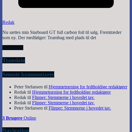
Redak
Nu sættes min Starboard GT full carbon foil til salg. Fremtræder
som ny. Der medfølger: Teambag med plads til det
Read More
Translate
Seneste kommentarer
Peter Stefansen
til
Hjemmetræning for fedtholdige redaktører
Redak
til
Hjemmetræning for fedtholdige redaktører
Redak
til
Flipper: Stemmerne i hovedet tav.
Redak
til
Flipper: Stemmerne i hovedet tav.
Peter Stefansen
til
Flipper: Stemmerne i hovedet tav.
3 Brugere
Online
Navigation