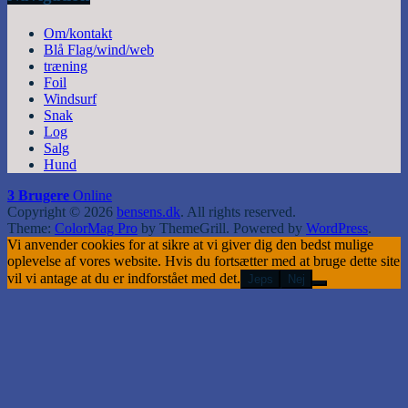
Om/kontakt
Blå Flag/wind/web
træning
Foil
Windsurf
Snak
Log
Salg
Hund
3 Brugere
Online
Copyright © 2026
bensens.dk
. All rights reserved.
Theme:
ColorMag Pro
by ThemeGrill. Powered by
WordPress
.
Vi anvender cookies for at sikre at vi giver dig den bedst mulige
oplevelse af vores website. Hvis du fortsætter med at bruge dette site
vil vi antage at du er indforstået med det.
Jeps
Nej