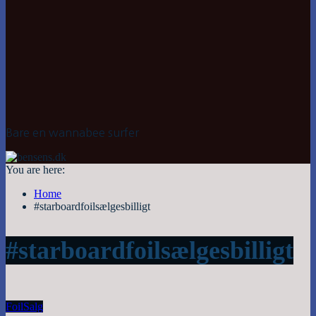
Bare en wannabee surfer
You are here:
Home
#starboardfoilsælgesbilligt
#starboardfoilsælgesbilligt
Foil
Salg