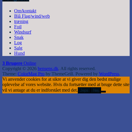
Om/kontakt
Blå Flag/wind/web
træning
Foil
Windsurf
Snak
Log
Salg
Hund
3 Brugere
Online
Copyright © 2026
bensens.dk
. All rights reserved.
Theme:
ColorMag Pro
by ThemeGrill. Powered by
WordPress
.
Vi anvender cookies for at sikre at vi giver dig den bedst mulige
oplevelse af vores website. Hvis du fortsætter med at bruge dette site
vil vi antage at du er indforstået med det.
Jeps
Nej