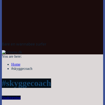
Bare en wannabee surfer
You are here:
Home
#skyggecoach
#skyggecoach
Snak
træning