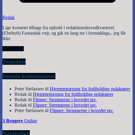
Redak
Lige kommet tilbage fra ophold i redaktionshovedkvarteret.
(Ebeltoft) Fantastisk vejr, og gik en lang tur i formiddags,- jeg får
ikke
Read More
Translate
Seneste kommentarer
Peter Stefansen
til
Hjemmetræning for fedtholdige redaktører
Redak
til
Hjemmetræning for fedtholdige redaktører
Redak
til
Flipper: Stemmerne i hovedet tav.
Redak
til
Flipper: Stemmerne i hovedet tav.
Peter Stefansen
til
Flipper: Stemmerne i hovedet tav.
3 Brugere
Online
Navigation