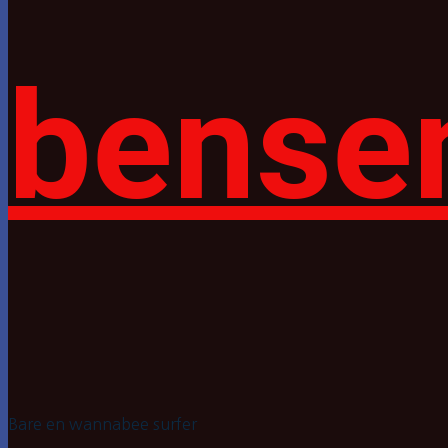
bense
Bare en wannabee surfer