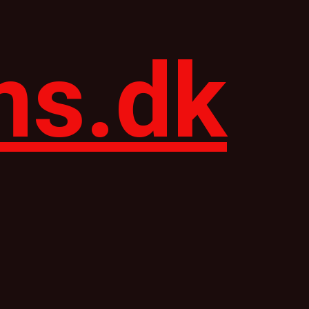
ns.dk