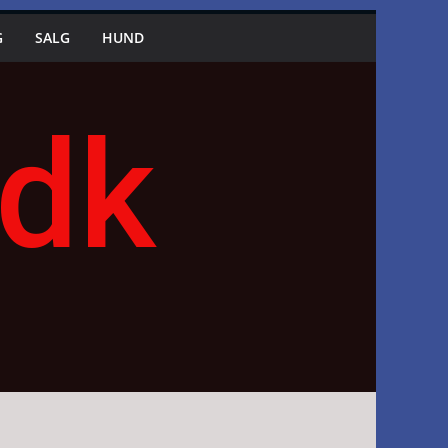
G
SALG
HUND
.dk