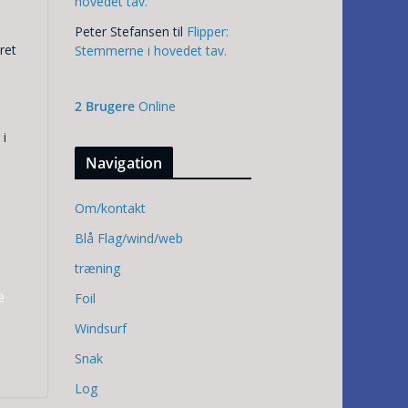
hovedet tav.
Peter Stefansen
til
Flipper:
ret
Stemmerne i hovedet tav.
2 Brugere
Online
 i
Navigation
Om/kontakt
Blå Flag/wind/web
træning
e
Foil
Windsurf
Snak
Log