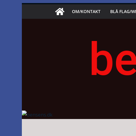
Skip
OM/KONTAKT
BLÅ FLAG/W
to
content
be