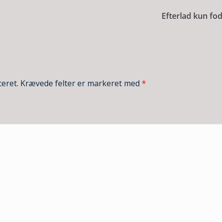
Efterlad kun fo
ceret.
Krævede felter er markeret med
*