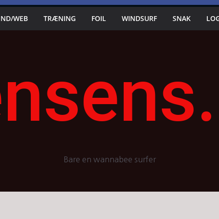
IND/WEB
TRÆNING
FOIL
WINDSURF
SNAK
LO
nsens
Bare en wannabee surfer