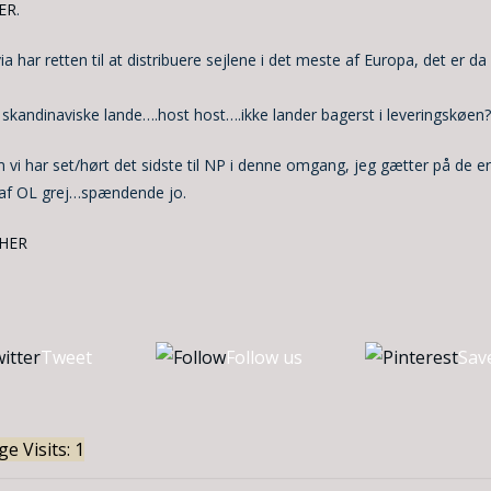
ER
.
ia har retten til at distribuere sejlene i det meste af Europa, det er da 
ra skandinaviske lande….host host….ikke lander bagerst i leveringskøen?
 vi har set/hørt det sidste til NP i denne omgang, jeg gætter på de er
n af OL grej…spændende jo.
HER
Tweet
Follow us
Sav
e Visits: 1