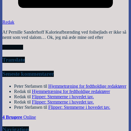
Redak
Af Pernille Sanderhoff Kalorieafbrænding ved foilsejlads er ikke så
nemt som ved slalom… Ok, jeg må æde mine ord efter
Read More
Translate
Seneste kommentarer
Peter Stefansen
til
Hjemmetræning for fedtholdige redaktører
Redak
til
Hjemmetræning for fedtholdige redaktører
Redak
til
Flipper: Stemmerne i hovedet tav.
Redak
til
Flipper: Stemmerne i hovedet tav.
Peter Stefansen
til
Flipper: Stemmerne i hovedet tav.
4 Brugere
Online
Navigation