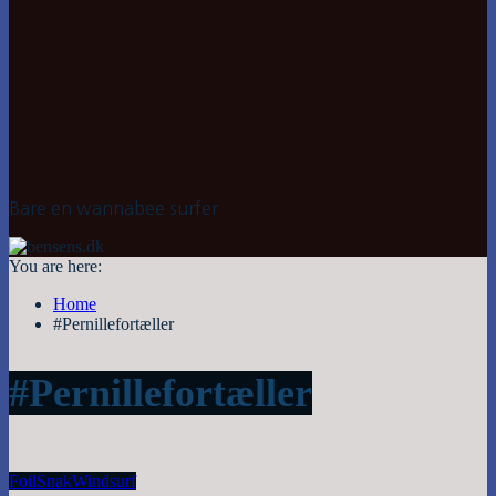
Bare en wannabee surfer
You are here:
Home
#Pernillefortæller
#Pernillefortæller
Foil
Snak
Windsurf