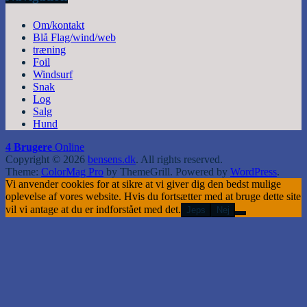
Om/kontakt
Blå Flag/wind/web
træning
Foil
Windsurf
Snak
Log
Salg
Hund
4 Brugere
Online
Copyright © 2026
bensens.dk
. All rights reserved.
Theme:
ColorMag Pro
by ThemeGrill. Powered by
WordPress
.
Vi anvender cookies for at sikre at vi giver dig den bedst mulige
oplevelse af vores website. Hvis du fortsætter med at bruge dette site
vil vi antage at du er indforstået med det.
Jeps
Nej