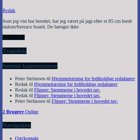
Redak
Som jeg vist har berettet, har jeg været på jagt efter et 85 cm bredt
slalom/freerace board. De hænger ikke
Read More
Translate
Seneste kommentarer
Peter Stefansen
til
Hjemmetræning for fedtholdige redaktører
Redak
til
Hjemmetræning for fedtholdige redaktører
Redak
til
Flipper: Stemmerne i hovedet tav.
Redak
til
Flipper: Stemmerne i hovedet tav.
Peter Stefansen
til
Flipper: Stemmerne i hovedet tav.
2 Brugere
Online
Navigation
Om/kontakt