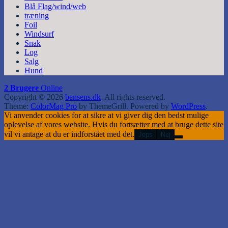
Blå Flag/wind/web
træning
Foil
Windsurf
Snak
Log
Salg
Hund
2 Brugere
Online
Copyright © 2026
bensens.dk
. All rights reserved.
Theme:
ColorMag Pro
by ThemeGrill. Powered by
WordPress
.
Vi anvender cookies for at sikre at vi giver dig den bedst mulige
oplevelse af vores website. Hvis du fortsætter med at bruge dette site
vil vi antage at du er indforstået med det.
Jeps
Nej