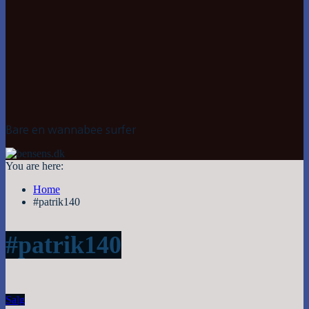
Bare en wannabee surfer
You are here:
Home
#patrik140
#patrik140
Salg