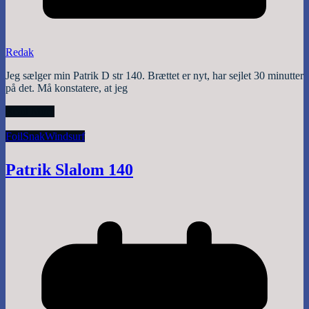
Redak
Jeg sælger min Patrik D str 140. Brættet er nyt, har sejlet 30 minutter
på det. Må konstatere, at jeg
Read More
Foil
Snak
Windsurf
Patrik Slalom 140