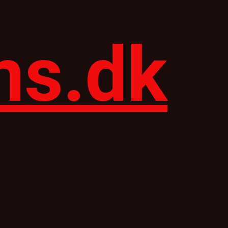
ns.dk