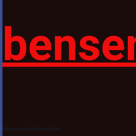
bense
Bare en wannabee surfer