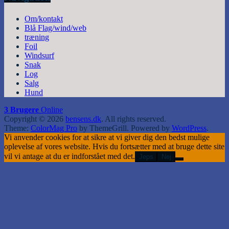
Om/kontakt
Blå Flag/wind/web
træning
Foil
Windsurf
Snak
Log
Salg
Hund
3 Brugere
Online
Copyright © 2026
bensens.dk
. All rights reserved.
Theme:
ColorMag Pro
by ThemeGrill. Powered by
WordPress
.
Vi anvender cookies for at sikre at vi giver dig den bedst mulige
oplevelse af vores website. Hvis du fortsætter med at bruge dette site
vil vi antage at du er indforstået med det.
Jeps
Nej