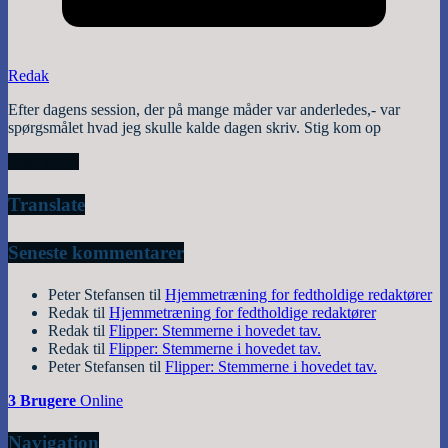
Redak
Efter dagens session, der på mange måder var anderledes,- var
spørgsmålet hvad jeg skulle kalde dagen skriv. Stig kom op
Read More
Translate
Seneste kommentarer
Peter Stefansen
til
Hjemmetræning for fedtholdige redaktører
Redak
til
Hjemmetræning for fedtholdige redaktører
Redak
til
Flipper: Stemmerne i hovedet tav.
Redak
til
Flipper: Stemmerne i hovedet tav.
Peter Stefansen
til
Flipper: Stemmerne i hovedet tav.
3 Brugere
Online
Navigation