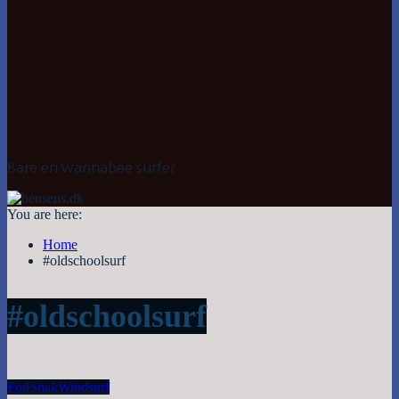
Bare en wannabee surfer
You are here:
Home
#oldschoolsurf
#oldschoolsurf
Foil
Snak
Windsurf