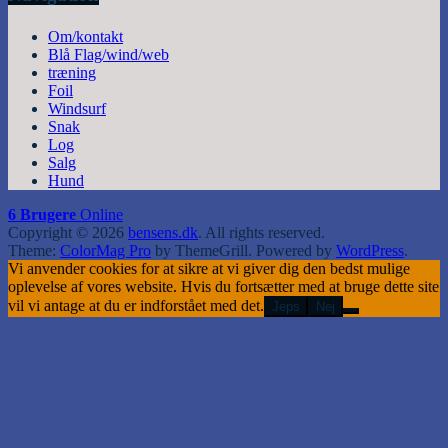
Om/kontakt
Blå Flag/wind/web
træning
Foil
Windsurf
Snak
Log
Salg
Hund
6 Brugere
Online
Copyright © 2026
bensens.dk
. All rights reserved.
Theme:
ColorMag Pro
by ThemeGrill. Powered by
WordPress
.
Vi anvender cookies for at sikre at vi giver dig den bedst mulige
oplevelse af vores website. Hvis du fortsætter med at bruge dette site
vil vi antage at du er indforstået med det.
Jeps
Nej