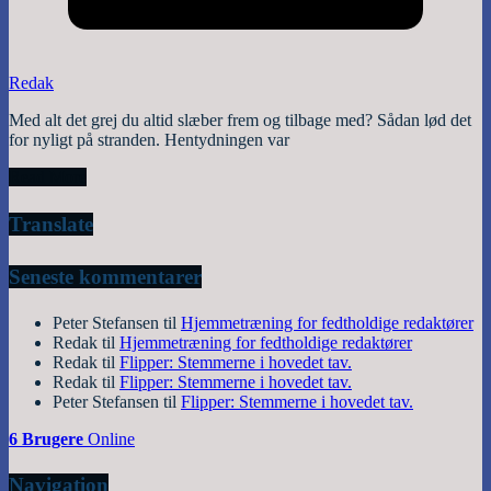
Redak
Med alt det grej du altid slæber frem og tilbage med? Sådan lød det
for nyligt på stranden. Hentydningen var
Read More
Translate
Seneste kommentarer
Peter Stefansen
til
Hjemmetræning for fedtholdige redaktører
Redak
til
Hjemmetræning for fedtholdige redaktører
Redak
til
Flipper: Stemmerne i hovedet tav.
Redak
til
Flipper: Stemmerne i hovedet tav.
Peter Stefansen
til
Flipper: Stemmerne i hovedet tav.
6 Brugere
Online
Navigation