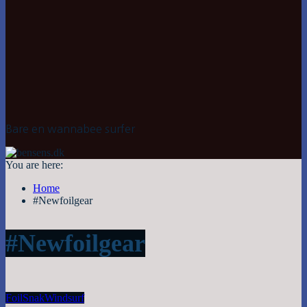
Bare en wannabee surfer
You are here:
Home
#Newfoilgear
#Newfoilgear
Foil
Snak
Windsurf