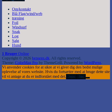
Om/kontakt
Blå Flag/wind/web
træning
Foil
Windsurf
Snak
Log
Salg
Hund
1 Bruger
Online
Copyright © 2026
bensens.dk
. All rights reserved.
Theme:
ColorMag Pro
by ThemeGrill. Powered by
WordPress
.
Vi anvender cookies for at sikre at vi giver dig den bedst mulige
oplevelse af vores website. Hvis du fortsætter med at bruge dette site
vil vi antage at du er indforstået med det.
Jeps
Nej