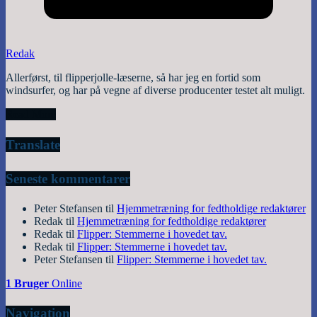
Redak
Allerførst, til flipperjolle-læserne, så har jeg en fortid som
windsurfer, og har på vegne af diverse producenter testet alt muligt.
Read More
Translate
Seneste kommentarer
Peter Stefansen
til
Hjemmetræning for fedtholdige redaktører
Redak
til
Hjemmetræning for fedtholdige redaktører
Redak
til
Flipper: Stemmerne i hovedet tav.
Redak
til
Flipper: Stemmerne i hovedet tav.
Peter Stefansen
til
Flipper: Stemmerne i hovedet tav.
1 Bruger
Online
Navigation