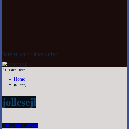
Bare en wannabee surfer
You are here:
Home
jollesejl
jollesejl
Snak
Uncategorized