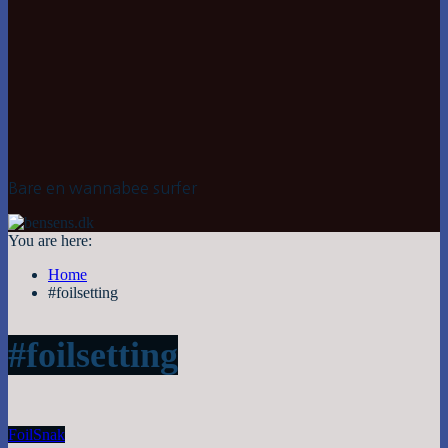
Bare en wannabee surfer
You are here:
Home
#foilsetting
#foilsetting
Foil
Snak