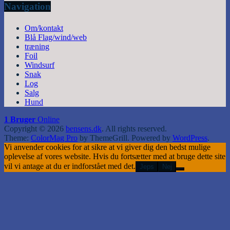
Navigation
Om/kontakt
Blå Flag/wind/web
træning
Foil
Windsurf
Snak
Log
Salg
Hund
1 Bruger
Online
Copyright © 2026
bensens.dk
. All rights reserved.
Theme:
ColorMag Pro
by ThemeGrill. Powered by
WordPress
.
Vi anvender cookies for at sikre at vi giver dig den bedst mulige
oplevelse af vores website. Hvis du fortsætter med at bruge dette site
vil vi antage at du er indforstået med det.
Jeps
Nej