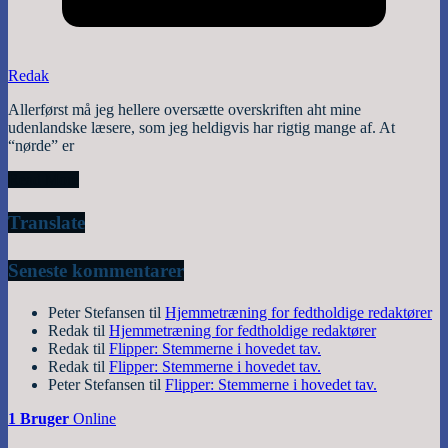
Redak
Allerførst må jeg hellere oversætte overskriften aht mine
udenlandske læsere, som jeg heldigvis har rigtig mange af. At
“nørde” er
Read More
Translate
Seneste kommentarer
Peter Stefansen
til
Hjemmetræning for fedtholdige redaktører
Redak
til
Hjemmetræning for fedtholdige redaktører
Redak
til
Flipper: Stemmerne i hovedet tav.
Redak
til
Flipper: Stemmerne i hovedet tav.
Peter Stefansen
til
Flipper: Stemmerne i hovedet tav.
1 Bruger
Online