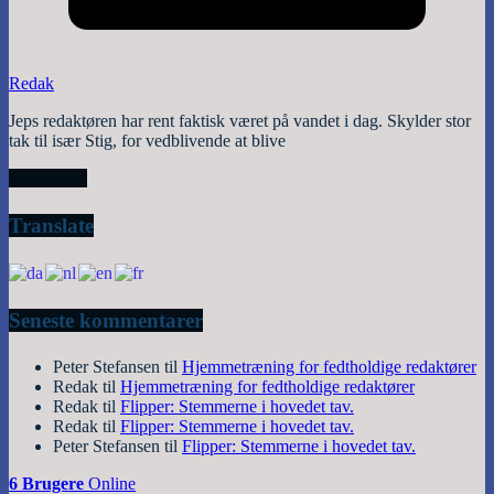
Redak
Jeps redaktøren har rent faktisk været på vandet i dag. Skylder stor
tak til især Stig, for vedblivende at blive
Read More
Translate
Seneste kommentarer
Peter Stefansen
til
Hjemmetræning for fedtholdige redaktører
Redak
til
Hjemmetræning for fedtholdige redaktører
Redak
til
Flipper: Stemmerne i hovedet tav.
Redak
til
Flipper: Stemmerne i hovedet tav.
Peter Stefansen
til
Flipper: Stemmerne i hovedet tav.
6 Brugere
Online