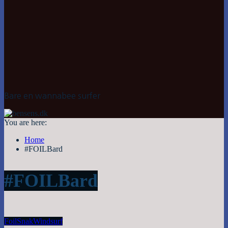
Bare en wannabee surfer
You are here:
Home
#FOILBard
#FOILBard
Foil
Snak
Windsurf