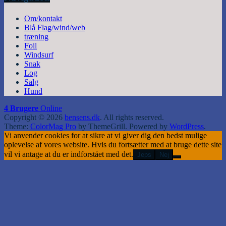
Om/kontakt
Blå Flag/wind/web
træning
Foil
Windsurf
Snak
Log
Salg
Hund
4 Brugere
Online
Copyright © 2026
bensens.dk
. All rights reserved.
Theme:
ColorMag Pro
by ThemeGrill. Powered by
WordPress
.
Vi anvender cookies for at sikre at vi giver dig den bedst mulige
oplevelse af vores website. Hvis du fortsætter med at bruge dette site
vil vi antage at du er indforstået med det.
Jeps
Nej