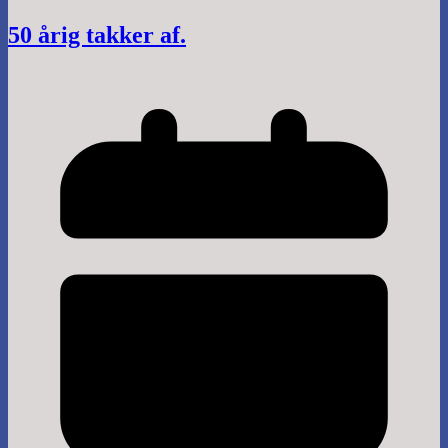
50 årig takker af.