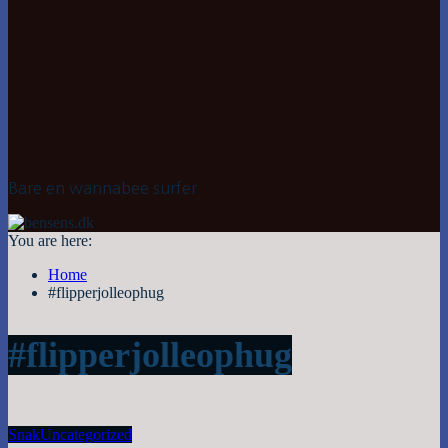
Bare en wannabee surfer
You are here:
Home
#flipperjolleophug
#flipperjolleophug
Snak
Uncategorized