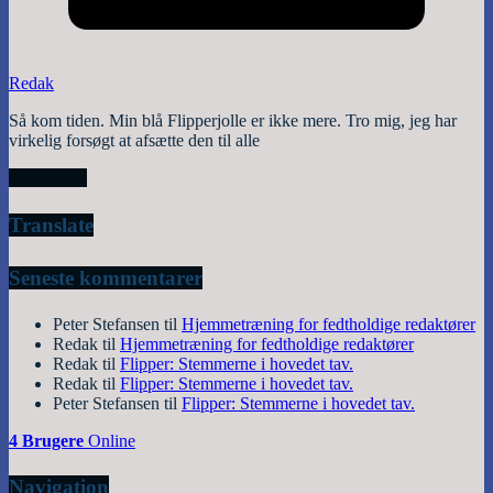
Redak
Så kom tiden. Min blå Flipperjolle er ikke mere. Tro mig, jeg har
virkelig forsøgt at afsætte den til alle
Read More
Translate
Seneste kommentarer
Peter Stefansen
til
Hjemmetræning for fedtholdige redaktører
Redak
til
Hjemmetræning for fedtholdige redaktører
Redak
til
Flipper: Stemmerne i hovedet tav.
Redak
til
Flipper: Stemmerne i hovedet tav.
Peter Stefansen
til
Flipper: Stemmerne i hovedet tav.
4 Brugere
Online
Navigation