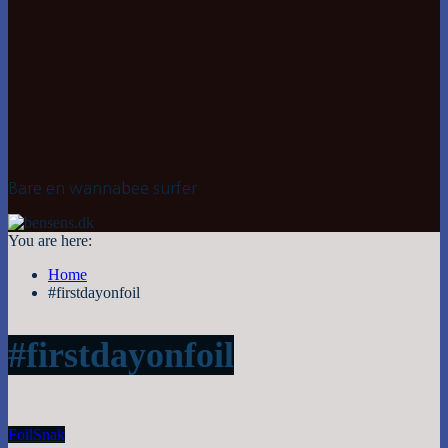
Bare en wannabee surfer
You are here:
Home
#firstdayonfoil
#firstdayonfoil
Foil
Snak