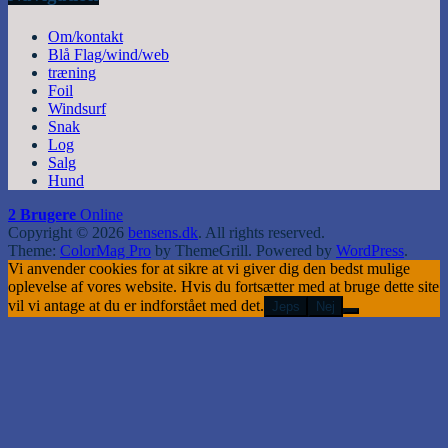
Om/kontakt
Blå Flag/wind/web
træning
Foil
Windsurf
Snak
Log
Salg
Hund
2 Brugere
Online
Copyright © 2026
bensens.dk
. All rights reserved.
Theme:
ColorMag Pro
by ThemeGrill. Powered by
WordPress
.
Vi anvender cookies for at sikre at vi giver dig den bedst mulige
oplevelse af vores website. Hvis du fortsætter med at bruge dette site
vil vi antage at du er indforstået med det.
Jeps
Nej