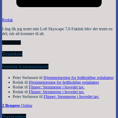
Redak
I dag fik jeg testet min Loft Skyscape 7,0 Faktisk blev der testet en
del, når alt kommer til alt.
Read More
Translate
Seneste kommentarer
Peter Stefansen
til
Hjemmetræning for fedtholdige redaktører
Redak
til
Hjemmetræning for fedtholdige redaktører
Redak
til
Flipper: Stemmerne i hovedet tav.
Redak
til
Flipper: Stemmerne i hovedet tav.
Peter Stefansen
til
Flipper: Stemmerne i hovedet tav.
2 Brugere
Online
Navigation