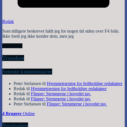
Redak
Som tidligere beskrevet faldt jeg for nogen tid siden over F4 foils.
Ikke fordi jeg ikke kender dem, men jeg
Read More
Translate
Seneste kommentarer
Peter Stefansen
til
Hjemmetræning for fedtholdige redaktører
Redak
til
Hjemmetræning for fedtholdige redaktører
Redak
til
Flipper: Stemmerne i hovedet tav.
Redak
til
Flipper: Stemmerne i hovedet tav.
Peter Stefansen
til
Flipper: Stemmerne i hovedet tav.
4 Brugere
Online
Navigation