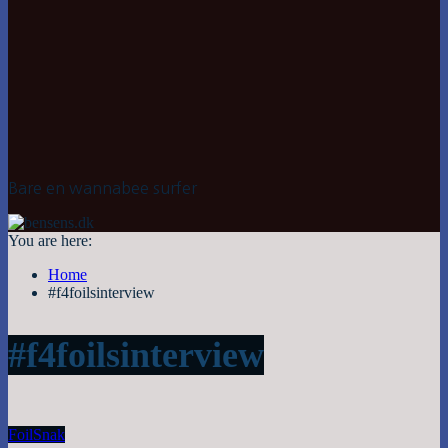
Bare en wannabee surfer
You are here:
Home
#f4foilsinterview
#f4foilsinterview
Foil
Snak