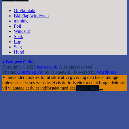
Om/kontakt
Blå Flag/wind/web
træning
Foil
Windsurf
Snak
Log
Salg
Hund
4 Brugere
Online
Copyright © 2026
bensens.dk
. All rights reserved.
Theme:
ColorMag Pro
by ThemeGrill. Powered by
WordPress
.
Vi anvender cookies for at sikre at vi giver dig den bedst mulige
oplevelse af vores website. Hvis du fortsætter med at bruge dette site
vil vi antage at du er indforstået med det.
Jeps
Nej