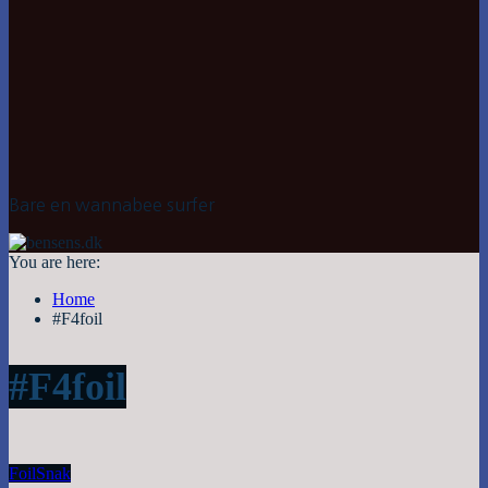
Bare en wannabee surfer
You are here:
Home
#F4foil
#F4foil
Foil
Snak