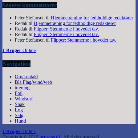
Seneste kommentarer
Peter Stefansen
til
Hjemmetræning for fedtholdige redaktører
Redak
til
Hjemmetræning for fedtholdige redaktører
Redak
til
Flipper: Stemmerne i hovedet tav.
Redak
til
Flipper: Stemmerne i hovedet tav.
Peter Stefansen
til
Flipper: Stemmerne i hovedet tav.
1 Bruger
Online
Navigation
Om/kontakt
Blå Flag/wind/web
træning
Foil
Windsurf
Snak
Log
Salg
Hund
1 Bruger
Online
Copyright © 2026
bensens.dk
. All rights reserved.