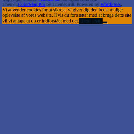
Theme:
ColorMag Pro
by ThemeGrill. Powered by
WordPress
.
Vi anvender cookies for at sikre at vi giver dig den bedst mulige
oplevelse af vores website. Hvis du fortsætter med at bruge dette site
vil vi antage at du er indforstået med det.
Jeps
Nej