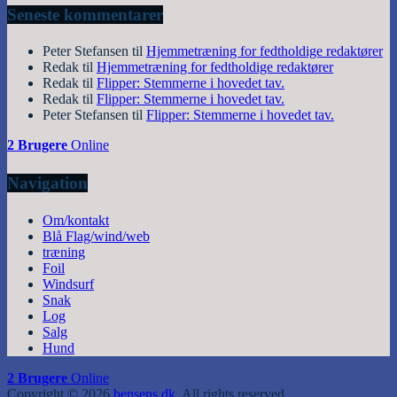
Seneste kommentarer
Peter Stefansen
til
Hjemmetræning for fedtholdige redaktører
Redak
til
Hjemmetræning for fedtholdige redaktører
Redak
til
Flipper: Stemmerne i hovedet tav.
Redak
til
Flipper: Stemmerne i hovedet tav.
Peter Stefansen
til
Flipper: Stemmerne i hovedet tav.
2 Brugere
Online
Navigation
Om/kontakt
Blå Flag/wind/web
træning
Foil
Windsurf
Snak
Log
Salg
Hund
2 Brugere
Online
Copyright © 2026
bensens.dk
. All rights reserved.