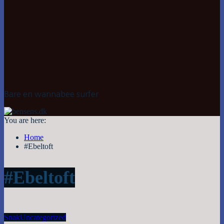
Bare en wannabee surfer
You are here:
Home
#Ebeltoft
#Ebeltoft
Snak
Uncategorized