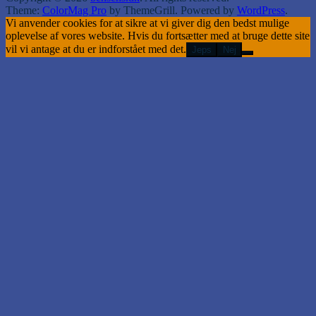
Theme:
ColorMag Pro
by ThemeGrill. Powered by
WordPress
.
Vi anvender cookies for at sikre at vi giver dig den bedst mulige
oplevelse af vores website. Hvis du fortsætter med at bruge dette site
vil vi antage at du er indforstået med det.
Jeps
Nej