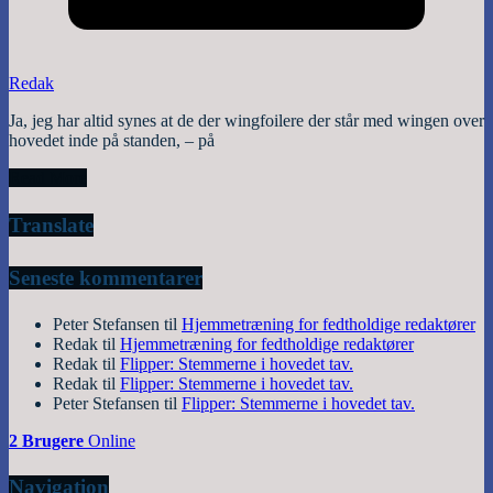
Redak
Ja, jeg har altid synes at de der wingfoilere der står med wingen over
hovedet inde på standen, – på
Read More
Translate
Seneste kommentarer
Peter Stefansen
til
Hjemmetræning for fedtholdige redaktører
Redak
til
Hjemmetræning for fedtholdige redaktører
Redak
til
Flipper: Stemmerne i hovedet tav.
Redak
til
Flipper: Stemmerne i hovedet tav.
Peter Stefansen
til
Flipper: Stemmerne i hovedet tav.
2 Brugere
Online
Navigation