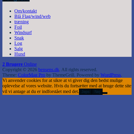
Om/kontakt
Blå Flag/wind/web
træning
Foil
Windsurf
Snak
Log
Salg
Hund
2 Brugere
Online
Copyright © 2026
bensens.dk
. All rights reserved.
Theme:
ColorMag Pro
by ThemeGrill. Powered by
WordPress
.
Vi anvender cookies for at sikre at vi giver dig den bedst mulige
oplevelse af vores website. Hvis du fortsætter med at bruge dette site
vil vi antage at du er indforstået med det.
Jeps
Nej