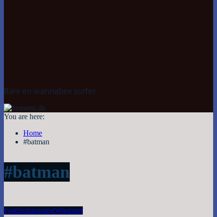
Bare en wannabee surfer
You are here:
Home
#batman
#batman
Foil
Snak
træning
Windsurf