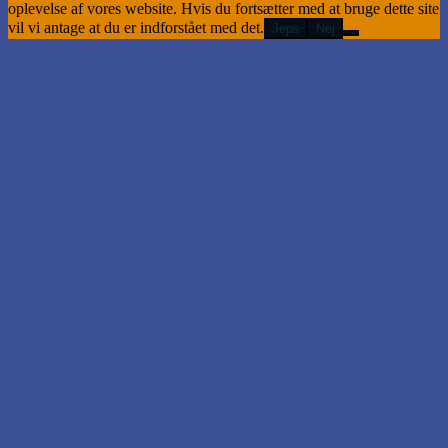
oplevelse af vores website. Hvis du fortsætter med at bruge dette site
vil vi antage at du er indforstået med det.
Jeps
Nej