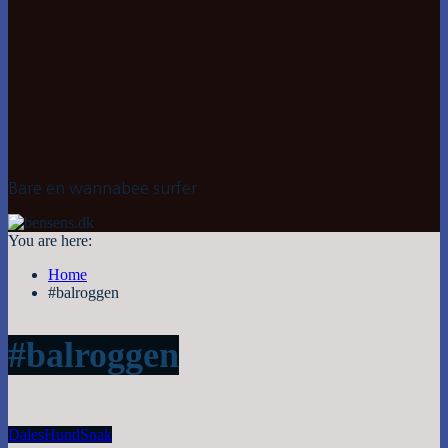
Bare en wannabee surfer
You are here:
Home
#balroggen
#balroggen
Dales
Hund
Snak