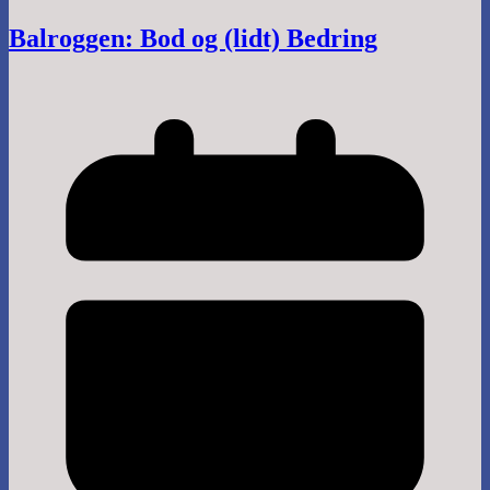
Balroggen: Bod og (lidt) Bedring