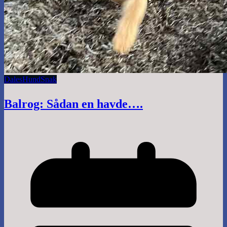
Dales
Hund
Snak
Balrog: Sådan en havde….