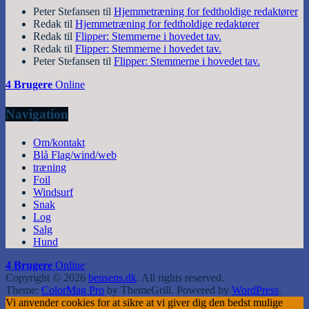
Peter Stefansen
til
Hjemmetræning for fedtholdige redaktører
Redak
til
Hjemmetræning for fedtholdige redaktører
Redak
til
Flipper: Stemmerne i hovedet tav.
Redak
til
Flipper: Stemmerne i hovedet tav.
Peter Stefansen
til
Flipper: Stemmerne i hovedet tav.
4 Brugere
Online
Navigation
Om/kontakt
Blå Flag/wind/web
træning
Foil
Windsurf
Snak
Log
Salg
Hund
4 Brugere
Online
Copyright © 2026
bensens.dk
. All rights reserved.
Theme:
ColorMag Pro
by ThemeGrill. Powered by
WordPress
.
Vi anvender cookies for at sikre at vi giver dig den bedst mulige