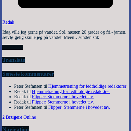
Redak
Idag ville jeg gerne på vandet. Sol, næsten 20 grader og fri,- jamen,
selvfølgelig skulle jeg på vandet. Meen…vinden stik
Read More
Translate
Seneste kommentarer
Peter Stefansen
til
Hjemmetræning for fedtholdige redaktører
Redak
til
Hjemmetræning for fedtholdige redaktører
Redak
til
Flipper: Stemmerne i hovedet tav.
Redak
til
Flipper: Stemmerne i hovedet tav.
Peter Stefansen
til
Flipper: Stemmerne i hovedet tav.
2 Brugere
Online
Navigation