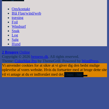
Om/kontakt
Blå Flag/wind/web
træning
Foil
Windsurf
Snak
Log
Salg
Hund
2 Brugere
Online
Copyright © 2026
bensens.dk
. All rights reserved.
Theme:
ColorMag Pro
by ThemeGrill. Powered by
WordPress
.
Vi anvender cookies for at sikre at vi giver dig den bedst mulige
oplevelse af vores website. Hvis du fortsætter med at bruge dette site
vil vi antage at du er indforstået med det.
Jeps
Nej