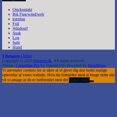
Om/kontakt
Blå Flag/wind/web
træning
Foil
Windsurf
Snak
Log
Salg
Hund
3 Brugere
Online
Copyright © 2026
bensens.dk
. All rights reserved.
Theme:
ColorMag Pro
by ThemeGrill. Powered by
WordPress
.
Vi anvender cookies for at sikre at vi giver dig den bedst mulige
oplevelse af vores website. Hvis du fortsætter med at bruge dette site
vil vi antage at du er indforstået med det.
Jeps
Nej