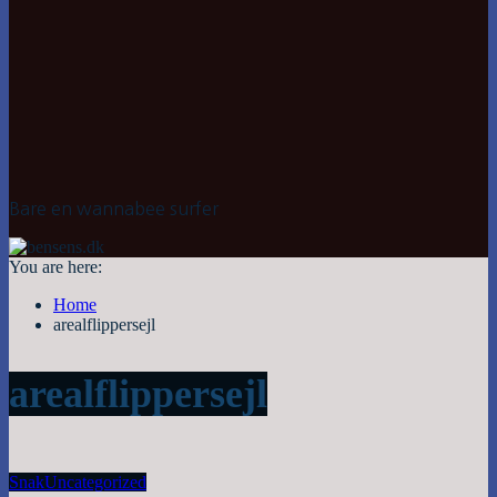
Bare en wannabee surfer
You are here:
Home
arealflippersejl
arealflippersejl
Snak
Uncategorized