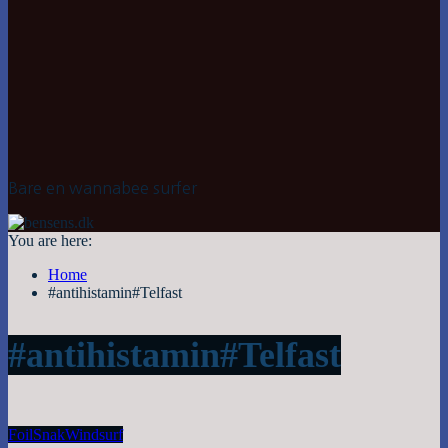
Bare en wannabee surfer
You are here:
Home
#antihistamin#Telfast
#antihistamin#Telfast
Foil
Snak
Windsurf