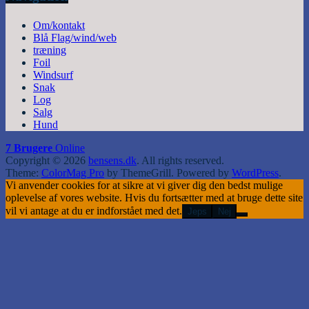
Om/kontakt
Blå Flag/wind/web
træning
Foil
Windsurf
Snak
Log
Salg
Hund
7 Brugere
Online
Copyright © 2026
bensens.dk
. All rights reserved.
Theme:
ColorMag Pro
by ThemeGrill. Powered by
WordPress
.
Vi anvender cookies for at sikre at vi giver dig den bedst mulige
oplevelse af vores website. Hvis du fortsætter med at bruge dette site
vil vi antage at du er indforstået med det.
Jeps
Nej