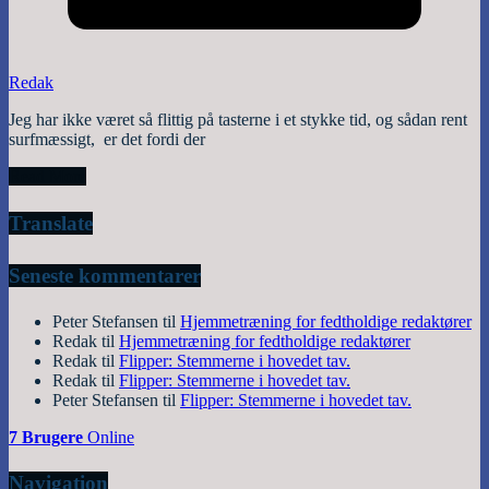
Redak
Jeg har ikke været så flittig på tasterne i et stykke tid, og sådan rent
surfmæssigt, er det fordi der
Read More
Translate
Seneste kommentarer
Peter Stefansen
til
Hjemmetræning for fedtholdige redaktører
Redak
til
Hjemmetræning for fedtholdige redaktører
Redak
til
Flipper: Stemmerne i hovedet tav.
Redak
til
Flipper: Stemmerne i hovedet tav.
Peter Stefansen
til
Flipper: Stemmerne i hovedet tav.
7 Brugere
Online
Navigation