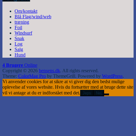
Om/kontakt
Blå Flag/wind/web
træning
Foil
Windsurf
Snak
Log
Salg
Hund
4 Brugere
Online
Copyright © 2026
bensens.dk
. All rights reserved.
Theme:
ColorMag Pro
by ThemeGrill. Powered by
WordPress
.
Vi anvender cookies for at sikre at vi giver dig den bedst mulige
oplevelse af vores website. Hvis du fortsætter med at bruge dette site
vil vi antage at du er indforstået med det.
Jeps
Nej