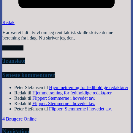
Redak
Har været lidt i tvivl om jeg rent faktisk skulle skrive denne
beretning fra i dag. Nu skriver jeg den,
Read More
Translate
Seneste kommentarer
Peter Stefansen
til
Hjemmetræning for fedtholdige redaktører
Redak
til
Hjemmetræning for fedtholdige redaktører
Redak
til
Flipper: Stemmerne i hovedet tav.
Redak
til
Flipper: Stemmerne i hovedet tav.
Peter Stefansen
til
Flipper: Stemmerne i hovedet tav.
4 Brugere
Online
Navigation