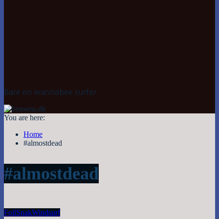
Bare en wannabee surfer
You are here:
Home
#almostdead
#almostdead
Foil
Snak
Windsurf