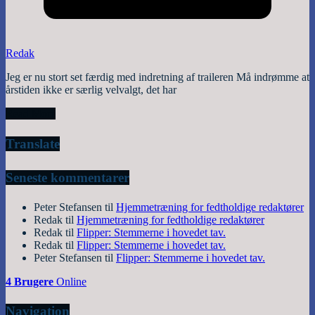
Redak
Jeg er nu stort set færdig med indretning af traileren Må indrømme at
årstiden ikke er særlig velvalgt, det har
Read More
Translate
Seneste kommentarer
Peter Stefansen
til
Hjemmetræning for fedtholdige redaktører
Redak
til
Hjemmetræning for fedtholdige redaktører
Redak
til
Flipper: Stemmerne i hovedet tav.
Redak
til
Flipper: Stemmerne i hovedet tav.
Peter Stefansen
til
Flipper: Stemmerne i hovedet tav.
4 Brugere
Online
Navigation