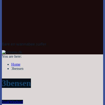
Bare en wannabee surfer
You are here:
Home
3bensen
3bensen
Snak
Windsurf