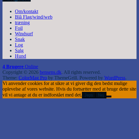
Om/kontakt
Blå Flag/wind/web
træning
Foil
Windsurf
Snak
Log
Salg
Hund
4 Brugere
Online
Copyright © 2026
bensens.dk
. All rights reserved.
Theme:
ColorMag Pro
by ThemeGrill. Powered by
WordPress
.
Vi anvender cookies for at sikre at vi giver dig den bedst mulige
oplevelse af vores website. Hvis du fortsætter med at bruge dette site
vil vi antage at du er indforstået med det.
Jeps
Nej