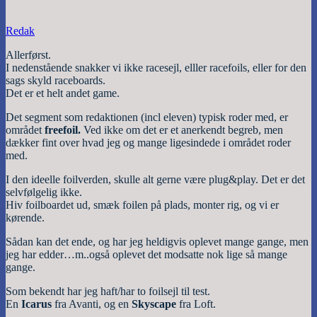
Redak
Allerførst.
I nedenstående snakker vi ikke racesejl, elller racefoils, eller for den
sags skyld raceboards.
Det er et helt andet game.
Det segment som redaktionen (incl eleven) typisk roder med, er
området
freefoil.
Ved ikke om det er et anerkendt begreb, men
dækker fint over hvad jeg og mange ligesindede i området roder
med.
I den ideelle foilverden, skulle alt gerne være plug&play. Det er det
selvfølgelig ikke.
Hiv foilboardet ud, smæk foilen på plads, monter rig, og vi er
kørende.
Sådan kan det ende, og har jeg heldigvis oplevet mange gange, men
jeg har edder…m..også oplevet det modsatte nok lige så mange
gange.
Som bekendt har jeg haft/har to foilsejl til test.
En
Icarus
fra Avanti, og en
Skyscape
fra Loft.