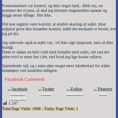
Fornemmelsen var kontrol, og ikke noget med,- åhhh nej, nu
kommer der et pust, så skal jeg klemme ringmusklen samme og
lægge ørene tilbage. Slet ikke.
Det kan sagtens være korrekt, at ændret skæring af sejlet, tilsat
sejlpind giver den fornødne kontrol, indtil det modsatte er bevist, tror
jeg på det.
Jeg oplevede også at sejlet var,- vil ikke sige langsomt, men så ikke
hurtigt.
Dette er sådan set helt i tråd med formålet med sejlet, om end der
uden tvivl er mere fart i det, end hvad jeg lige kunne udlæse.
Spændende sejl, og i mine øjne meget mere håndterbart for ældre
redaktører end modellen tidligere.
Facebook Comments
Share on
Tweet
Follow us
Save
Facebook
1.247
Total Page Visits: 1968 - Today Page Visits: 1