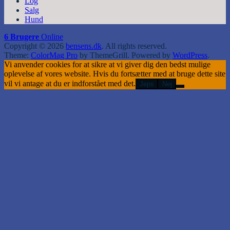
Log
Salg
Hund
6 Brugere
Online
Copyright © 2026
bensens.dk
. All rights reserved.
Theme:
ColorMag Pro
by ThemeGrill. Powered by
WordPress
.
Vi anvender cookies for at sikre at vi giver dig den bedst mulige
oplevelse af vores website. Hvis du fortsætter med at bruge dette site
vil vi antage at du er indforstået med det.
Jeps
Nej