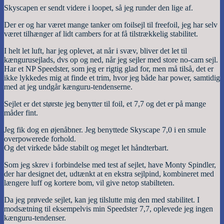
Skyscapen er sendt videre i loopet, så jeg runder den lige af.
Der er og har været mange tanker om foilsejl til freefoil, jeg har selv
været tilhænger af lidt cambers for at få tilstrækkelig stabilitet.
I helt let luft, har jeg oplevet, at når i svæv, bliver det let til
kængurusejlads, dvs op og ned, når jeg sejler med store no-cam sejl.
Har et NP Speedster, som jeg er rigtig glad for, men må tilså, det er
ikke lykkedes mig at finde et trim, hvor jeg både har power, samtidig
med at jeg undgår kænguru-tendenserne.
Sejlet er det største jeg benytter til foil, et 7,7 og det er på mange
måder fint.
Jeg fik dog en øjenåbner. Jeg benyttede Skyscape 7,0 i en smule
overpowerede forhold.
Og det virkede både stabilt og meget let håndterbart.
Som jeg skrev i forbindelse med test af sejlet, have Monty Spindler,
der har designet det, udtænkt at en ekstra sejlpind, kombineret med
længere luff og kortere bom, vil give netop stabilteten.
Da jeg prøvede sejlet, kan jeg tilslutte mig den med stabilitet. I
modsætning til eksempelvis min Speedster 7,7, oplevede jeg ingen
kænguru-tendenser.