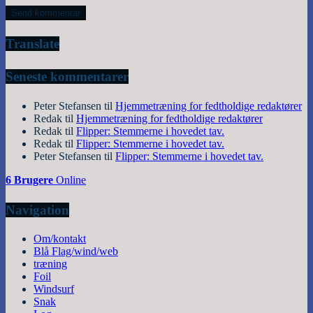
Translate
Seneste kommentarer
Peter Stefansen
til
Hjemmetræning for fedtholdige redaktører
Redak
til
Hjemmetræning for fedtholdige redaktører
Redak
til
Flipper: Stemmerne i hovedet tav.
Redak
til
Flipper: Stemmerne i hovedet tav.
Peter Stefansen
til
Flipper: Stemmerne i hovedet tav.
6 Brugere
Online
Navigation
Om/kontakt
Blå Flag/wind/web
træning
Foil
Windsurf
Snak