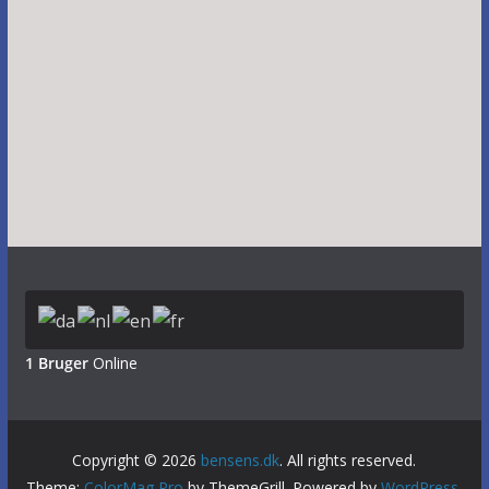
1 Bruger
Online
Copyright © 2026
bensens.dk
. All rights reserved.
Theme:
ColorMag Pro
by ThemeGrill. Powered by
WordPress
.