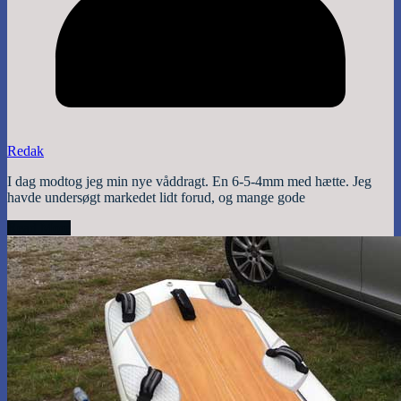
Redak
I dag modtog jeg min nye våddragt. En 6-5-4mm med hætte. Jeg
havde undersøgt markedet lidt forud, og mange gode
Read More