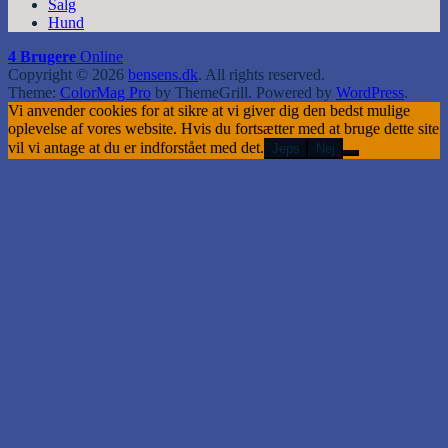
Salg
Hund
4 Brugere
Online
Copyright © 2026
bensens.dk
. All rights reserved.
Theme:
ColorMag Pro
by ThemeGrill. Powered by
WordPress
.
Vi anvender cookies for at sikre at vi giver dig den bedst mulige
oplevelse af vores website. Hvis du fortsætter med at bruge dette site
vil vi antage at du er indforstået med det.
Jeps
Nej