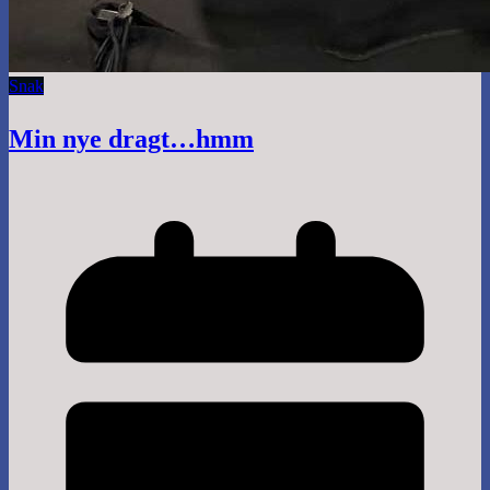
Snak
Min nye dragt…hmm