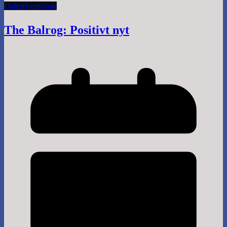
Dales
Hund
Snak
The Balrog: Positivt nyt