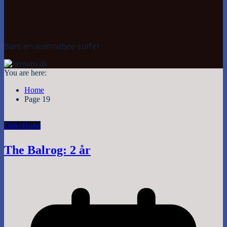
Bare en wannabee surfer
You are here:
Home
Page 19
Dales
Hund
The Balrog: 2 år