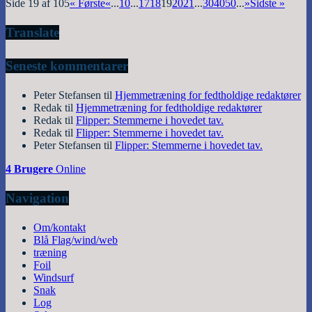
Side 19 af 105
« Første
«
...
10
...
17
18
19
20
21
...
30
40
50
...
»
Sidste »
Translate
Seneste kommentarer
Peter Stefansen
til
Hjemmetræning for fedtholdige redaktører
Redak
til
Hjemmetræning for fedtholdige redaktører
Redak
til
Flipper: Stemmerne i hovedet tav.
Redak
til
Flipper: Stemmerne i hovedet tav.
Peter Stefansen
til
Flipper: Stemmerne i hovedet tav.
4 Brugere
Online
Navigation
Om/kontakt
Blå Flag/wind/web
træning
Foil
Windsurf
Snak
Log