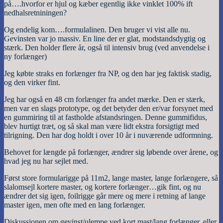
på….hvorfor er hjul og kæber egentlig ikke vinklet 100% ift
nedhalsretniningen?
Og endelig kom….formulalinen. Den bruger vi vist alle nu.
Gevinsten var jo massiv. En line der er glat, modstandsdygtig og
stærk. Den holder flere år, også til intensiv brug (ved anvendelse i
ny forlænger)
Jeg købte straks en forlænger fra NP, og den har jeg faktisk stadig,
og den virker fint.
Jeg har også en 48 cm forlænger fra andet mærke. Den er stærk,
men var en slags prototype, og det betyder den er/var forsynet med
en gummiring til at fastholde afstandsringen. Denne gummifidus,
blev hurtigt træt, og så skal man være lidt ekstra forsigtigt med
tilrigning. Den har dog holdt i over 10 år i nuværende udformning.
Behovet for længde på forlænger, ændrer sig løbende over årene, og
hvad jeg nu har sejlet med.
Først store formularigge på 11m2, lange master, lange forlængere, så
slalomsejl kortere master, og kortere forlænger…gik fint, og nu
ændrer det sig igen, foilrigge går mere og mere i retning af lange
master igen, men ofte med en lang forlænger.
Diskussionen om gevinst/ulempe ved kort mast/lang forlænger, eller