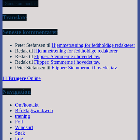
Translate
Seneste kommentarer
Peter Stefansen
til
Hjemmetræning for fedtholdige redaktører
Redak
til
Hjemmetræning for fedtholdige redaktører
Redak
til
Flipper: Stemmerne i hovedet tav.
Redak
til
Flipper: Stemmerne i hovedet tav.
Peter Stefansen
til
Flipper: Stemmerne i hovedet tav.
11 Brugere
Online
Navigation
Om/kontakt
Blå Flag/wind/web
træning
Foil
Windsurf
Snak
Log