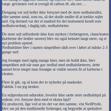
vægt- gevinsten ved at overgå til carbon ift. alu osv…
Dengang var sejl heller ikke forsynet med de store nedhalsruller,
eller samme antal, som nu, så der skulle muller til at trække sejlet
ned. Og dermed var der et marked for det instrument kendt som
nedhalsværktøj, i daglig tale, nedhalsfætter.
De store sejl udfordrede ikke kun styrken i forlængeren, clamcleaten
(kæberne der holder snoren) blev nu også belastet langt mere, og et
nyt problem opstod.
Nedhalsliner blev i starten simpelthen slidt over i løbet af måske 2-3
gange surf.
Jeg forsøgte med rigtig mange liner, men de holdt ikke, blev
simpelthen ædt når man gav nedhal med nedhalsfætteren, dette
uanset hvor meget man forsøgte at vinkle snoren fri af kæberne i
cleaten.
Flere år gik, og så kom der to nyheder på markedet.
Faktisk 3 nu jeg tænker.
En sejlproducent udtænkte..hvorfor ikke sætte store nedhalshjul på
sejlene, evt. forsyne dem med et ekstra hjul?
En producent, lige ved at tro det var den samme, vist NeilPryde,
blev sur på den traditionelle forlænger, og begyndte at spekulere