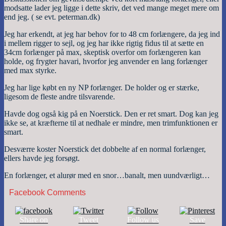
modsatte lader jeg ligge i dette skriv, det ved mange meget mere om
end jeg. ( se evt. peterman.dk)
Jeg har erkendt, at jeg har behov for to 48 cm forlængere, da jeg ind
i mellem rigger to sejl, og jeg har ikke rigtig fidus til at sætte en
34cm forlænger på max, skeptisk overfor om forlængeren kan
holde, og frygter havari, hvorfor jeg anvender en lang forlænger
med max styrke.
Jeg har lige købt en ny NP forlænger. De holder og er stærke,
ligesom de fleste andre tilsvarende.
Havde dog også kig på en Noerstick. Den er ret smart. Dog kan jeg
ikke se, at kræfterne til at nedhale er mindre, men trimfunktionen er
smart.
Desværre koster Noerstick det dobbelte af en normal forlænger,
ellers havde jeg forsøgt.
En forlænger, et alurør med en snor…banalt, men uundværligt…
Facebook Comments
Share on
Tweet
Follow us
Save