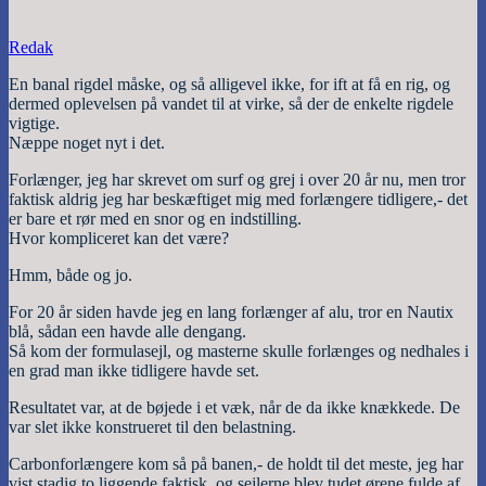
Redak
En banal rigdel måske, og så alligevel ikke, for ift at få en rig, og
dermed oplevelsen på vandet til at virke, så der de enkelte rigdele
vigtige.
Næppe noget nyt i det.
Forlænger, jeg har skrevet om surf og grej i over 20 år nu, men tror
faktisk aldrig jeg har beskæftiget mig med forlængere tidligere,- det
er bare et rør med en snor og en indstilling.
Hvor kompliceret kan det være?
Hmm, både og jo.
For 20 år siden havde jeg en lang forlænger af alu, tror en Nautix
blå, sådan een havde alle dengang.
Så kom der formulasejl, og masterne skulle forlænges og nedhales i
en grad man ikke tidligere havde set.
Resultatet var, at de bøjede i et væk, når de da ikke knækkede. De
var slet ikke konstrueret til den belastning.
Carbonforlængere kom så på banen,- de holdt til det meste, jeg har
vist stadig to liggende faktisk, og sejlerne blev tudet ørene fulde af