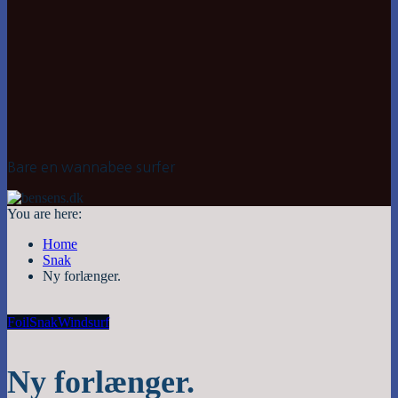
Bare en wannabee surfer
You are here:
Home
Snak
Ny forlænger.
Foil
Snak
Windsurf
Ny forlænger.