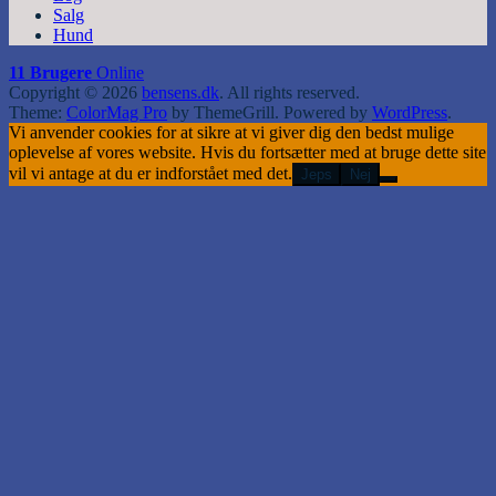
Salg
Hund
11 Brugere
Online
Copyright © 2026
bensens.dk
. All rights reserved.
Theme:
ColorMag Pro
by ThemeGrill. Powered by
WordPress
.
Vi anvender cookies for at sikre at vi giver dig den bedst mulige
oplevelse af vores website. Hvis du fortsætter med at bruge dette site
vil vi antage at du er indforstået med det.
Jeps
Nej