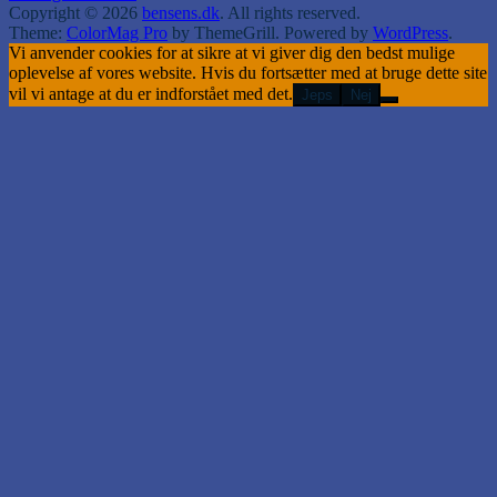
Copyright © 2026
bensens.dk
. All rights reserved.
Theme:
ColorMag Pro
by ThemeGrill. Powered by
WordPress
.
Vi anvender cookies for at sikre at vi giver dig den bedst mulige
oplevelse af vores website. Hvis du fortsætter med at bruge dette site
vil vi antage at du er indforstået med det.
Jeps
Nej