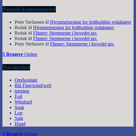
Seneste kommentarer
Peter Stefansen
til
Hjemmetræning for fedtholdige redaktører
Redak
til
Hjemmetræning for fedtholdige redaktører
Redak
til
Flipper: Stemmerne i hovedet tav.
Redak
til
Flipper: Stemmerne i hovedet tav.
Peter Stefansen
til
Flipper: Stemmerne i hovedet tav.
5 Brugere
Online
Navigation
Om/kontakt
Blå Flag/wind/web
træning
Foil
Windsurf
Snak
Log
Salg
Hund
5 Brugere
Online