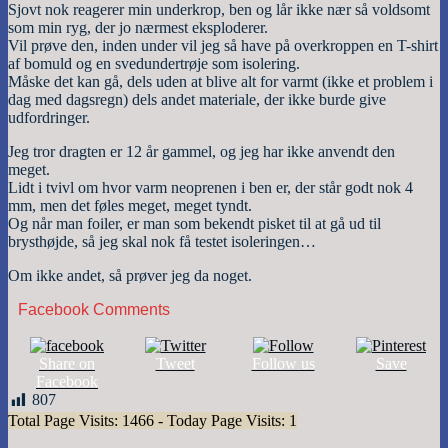
Sjovt nok reagerer min underkrop, ben og lår ikke nær så voldsomt
som min ryg, der jo nærmest eksploderer.
Vil prøve den, inden under vil jeg så have på overkroppen en T-shirt
af bomuld og en svedundertrøje som isolering.
Måske det kan gå, dels uden at blive alt for varmt (ikke et problem i
dag med dagsregn) dels andet materiale, der ikke burde give
udfordringer.
Jeg tror dragten er 12 år gammel, og jeg har ikke anvendt den
meget.
Lidt i tvivl om hvor varm neoprenen i ben er, der står godt nok 4
mm, men det føles meget, meget tyndt.
Og når man foiler, er man som bekendt pisket til at gå ud til
brysthøjde, så jeg skal nok få testet isoleringen…
Om ikke andet, så prøver jeg da noget.
Facebook Comments
Share on
Tweet
Follow us
Save
Facebook
807
Total Page Visits: 1466 - Today Page Visits: 1