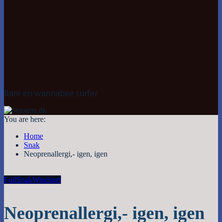
Bare en wannabee surfer
You are here:
Home
Snak
Neoprenallergi,- igen, igen
Foil
Snak
Windsurf
Neoprenallergi,- igen, igen