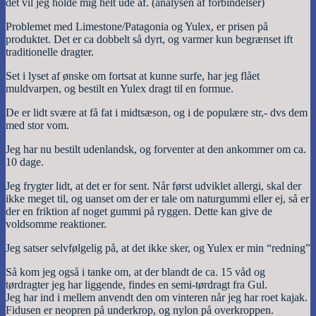
det vil jeg holde mig helt ude af. (analysen af forbindelser)
Problemet med Limestone/Patagonia og Yulex, er prisen på
produktet. Det er ca dobbelt så dyrt, og varmer kun begrænset ift
traditionelle dragter.
Set i lyset af ønske om fortsat at kunne surfe, har jeg flået
muldvarpen, og bestilt en Yulex dragt til en formue.
De er lidt svære at få fat i midtsæson, og i de populære str,- dvs dem
med stor vom.
Jeg har nu bestilt udenlandsk, og forventer at den ankommer om ca.
10 dage.
Jeg frygter lidt, at det er for sent. Når først udviklet allergi, skal der
ikke meget til, og uanset om der er tale om naturgummi eller ej, så er
der en friktion af noget gummi på ryggen. Dette kan give de
voldsomme reaktioner.
Jeg satser selvfølgelig på, at det ikke sker, og Yulex er min “redning”
Så kom jeg også i tanke om, at der blandt de ca. 15 våd og
tørdragter jeg har liggende, findes en semi-tørdragt fra Gul.
Jeg har ind i mellem anvendt den om vinteren når jeg har roet kajak.
Fidusen er neopren på underkrop, og nylon på overkroppen.