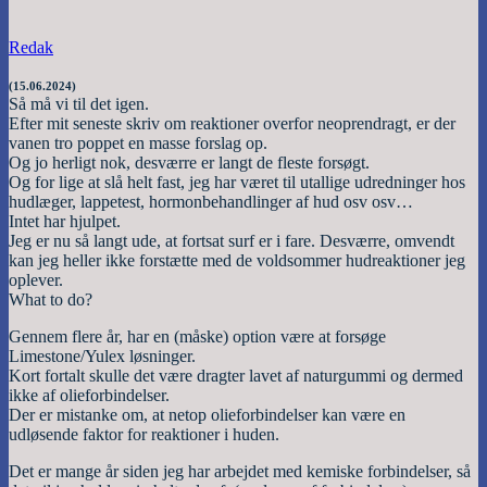
Redak
(15.06.2024)
Så må vi til det igen.
Efter mit seneste skriv om reaktioner overfor neoprendragt, er der
vanen tro poppet en masse forslag op.
Og jo herligt nok, desværre er langt de fleste forsøgt.
Og for lige at slå helt fast, jeg har været til utallige udredninger hos
hudlæger, lappetest, hormonbehandlinger af hud osv osv…
Intet har hjulpet.
Jeg er nu så langt ude, at fortsat surf er i fare. Desværre, omvendt
kan jeg heller ikke forstætte med de voldsommer hudreaktioner jeg
oplever.
What to do?
Gennem flere år, har en (måske) option være at forsøge
Limestone/Yulex løsninger.
Kort fortalt skulle det være dragter lavet af naturgummi og dermed
ikke af olieforbindelser.
Der er mistanke om, at netop olieforbindelser kan være en
udløsende faktor for reaktioner i huden.
Det er mange år siden jeg har arbejdet med kemiske forbindelser, så