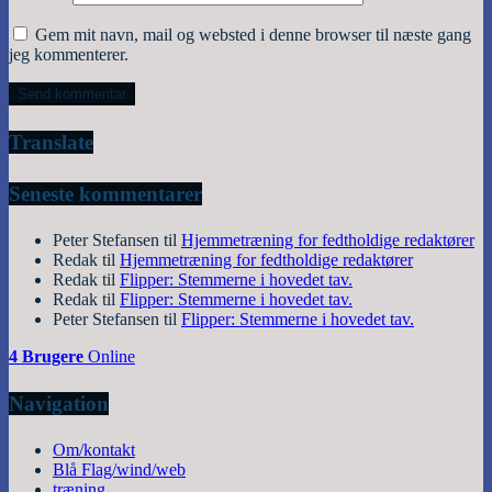
Gem mit navn, mail og websted i denne browser til næste gang
jeg kommenterer.
Translate
Seneste kommentarer
Peter Stefansen
til
Hjemmetræning for fedtholdige redaktører
Redak
til
Hjemmetræning for fedtholdige redaktører
Redak
til
Flipper: Stemmerne i hovedet tav.
Redak
til
Flipper: Stemmerne i hovedet tav.
Peter Stefansen
til
Flipper: Stemmerne i hovedet tav.
4 Brugere
Online
Navigation
Om/kontakt
Blå Flag/wind/web
træning