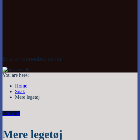
Bare en wannabee surfer
You are here:
Home
Snak
Mere legetøj
Foil
Snak
Mere legetøj