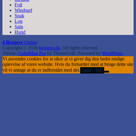
Foil
Windsurf
Snak
Log
Salg
Hund
4 Brugere
Online
Copyright © 2026
bensens.dk
. All rights reserved.
Theme:
ColorMag Pro
by ThemeGrill. Powered by
WordPress
.
Vi anvender cookies for at sikre at vi giver dig den bedst mulige
oplevelse af vores website. Hvis du fortsætter med at bruge dette site
vil vi antage at du er indforstået med det.
Jeps
Nej