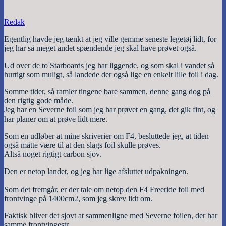
Redak
Egentlig havde jeg tænkt at jeg ville gemme seneste legetøj lidt, for
jeg har så meget andet spændende jeg skal have prøvet også.
Ud over de to Starboards jeg har liggende, og som skal i vandet så
hurtigt som muligt, så landede der også lige en enkelt lille foil i dag.
Somme tider, så ramler tingene bare sammen, denne gang dog på
den rigtig gode måde.
Jeg har en Severne foil som jeg har prøvet en gang, det gik fint, og
har planer om at prøve lidt mere.
Som en udløber at mine skriverier om F4, besluttede jeg, at tiden
også måtte være til at den slags foil skulle prøves.
Altså noget rigtigt carbon sjov.
Den er netop landet, og jeg har lige afsluttet udpakningen.
Som det fremgår, er der tale om netop den F4 Freeride foil med
frontvinge på 1400cm2, som jeg skrev lidt om.
Faktisk bliver det sjovt at sammenligne med Severne foilen, der har
samme frontvingestr.