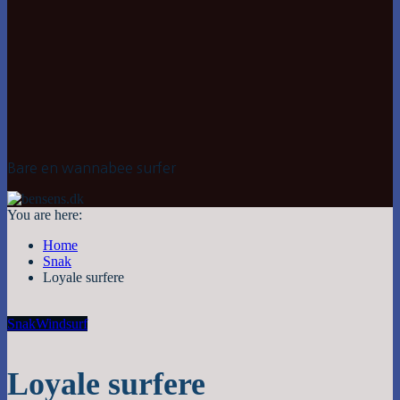
Bare en wannabee surfer
You are here:
Home
Snak
Loyale surfere
Snak
Windsurf
Loyale surfere