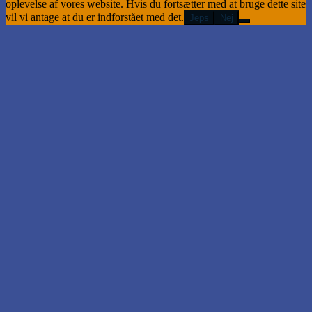
oplevelse af vores website. Hvis du fortsætter med at bruge dette site
vil vi antage at du er indforstået med det.
Jeps
Nej