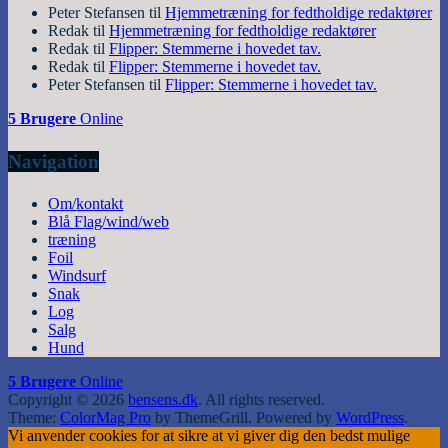
Peter Stefansen
til
Hjemmetræning for fedtholdige redaktører
Redak
til
Hjemmetræning for fedtholdige redaktører
Redak
til
Flipper: Stemmerne i hovedet tav.
Redak
til
Flipper: Stemmerne i hovedet tav.
Peter Stefansen
til
Flipper: Stemmerne i hovedet tav.
5 Brugere
Online
Navigation
Om/kontakt
Blå Flag/wind/web
træning
Foil
Windsurf
Snak
Log
Salg
Hund
5 Brugere
Online
Copyright © 2026
bensens.dk
. All rights reserved.
Theme:
ColorMag Pro
by ThemeGrill. Powered by
WordPress
.
Vi anvender cookies for at sikre at vi giver dig den bedst mulige