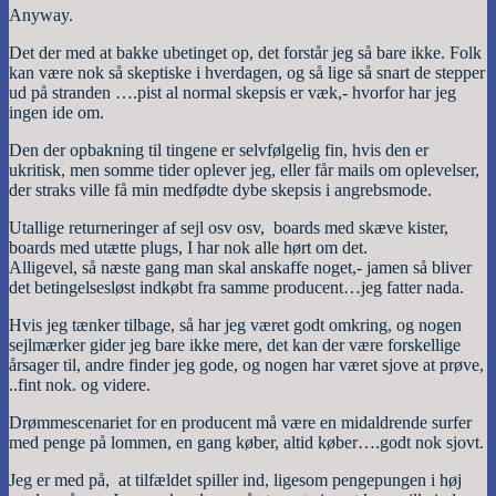
Anyway.
Det der med at bakke ubetinget op, det forstår jeg så bare ikke. Folk
kan være nok så skeptiske i hverdagen, og så lige så snart de stepper
ud på stranden ….pist al normal skepsis er væk,- hvorfor har jeg
ingen ide om.
Den der opbakning til tingene er selvfølgelig fin, hvis den er
ukritisk, men somme tider oplever jeg, eller får mails om oplevelser,
der straks ville få min medfødte dybe skepsis i angrebsmode.
Utallige returneringer af sejl osv osv, boards med skæve kister,
boards med utætte plugs, I har nok alle hørt om det.
Alligevel, så næste gang man skal anskaffe noget,- jamen så bliver
det betingelsesløst indkøbt fra samme producent…jeg fatter nada.
Hvis jeg tænker tilbage, så har jeg været godt omkring, og nogen
sejlmærker gider jeg bare ikke mere, det kan der være forskellige
årsager til, andre finder jeg gode, og nogen har været sjove at prøve,
..fint nok. og videre.
Drømmescenariet for en producent må være en midaldrende surfer
med penge på lommen, en gang køber, altid køber….godt nok sjovt.
Jeg er med på, at tilfældet spiller ind, ligesom pengepungen i høj