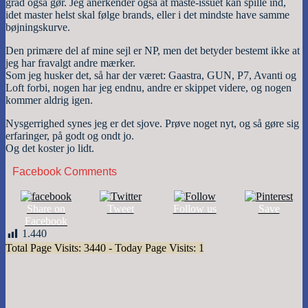
grad også gør. Jeg anerkender også at maste-issuet kan spille ind,
idet master helst skal følge brands, eller i det mindste have samme
bøjningskurve.
Den primære del af mine sejl er NP, men det betyder bestemt ikke at
jeg har fravalgt andre mærker.
Som jeg husker det, så har der været: Gaastra, GUN, P7, Avanti og
Loft forbi, nogen har jeg endnu, andre er skippet videre, og nogen
kommer aldrig igen.
Nysgerrighed synes jeg er det sjove. Prøve noget nyt, og så gøre sig
erfaringer, på godt og ondt jo.
Og det koster jo lidt.
Facebook Comments
Share on
Tweet
Follow us
Save
Facebook
1.440
Total Page Visits: 3440 - Today Page Visits: 1