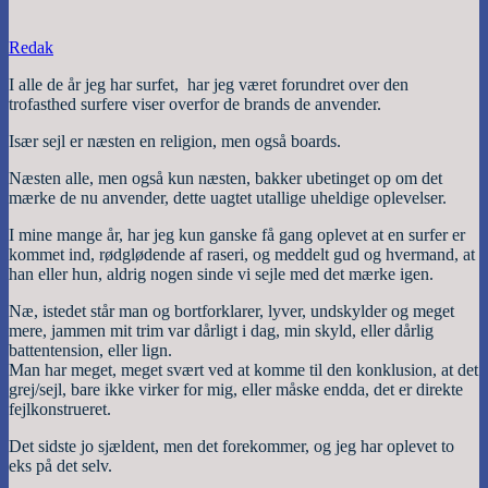
Redak
I alle de år jeg har surfet, har jeg været forundret over den
trofasthed surfere viser overfor de brands de anvender.
Især sejl er næsten en religion, men også boards.
Næsten alle, men også kun næsten, bakker ubetinget op om det
mærke de nu anvender, dette uagtet utallige uheldige oplevelser.
I mine mange år, har jeg kun ganske få gang oplevet at en surfer er
kommet ind, rødglødende af raseri, og meddelt gud og hvermand, at
han eller hun, aldrig nogen sinde vi sejle med det mærke igen.
Næ, istedet står man og bortforklarer, lyver, undskylder og meget
mere, jammen mit trim var dårligt i dag, min skyld, eller dårlig
battentension, eller lign.
Man har meget, meget svært ved at komme til den konklusion, at det
grej/sejl, bare ikke virker for mig, eller måske endda, det er direkte
fejlkonstrueret.
Det sidste jo sjældent, men det forekommer, og jeg har oplevet to
eks på det selv.