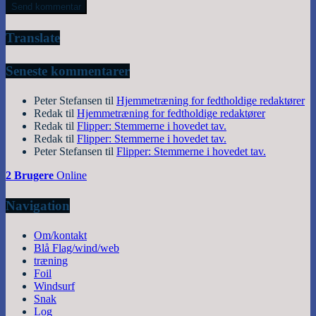
Translate
Seneste kommentarer
Peter Stefansen
til
Hjemmetræning for fedtholdige redaktører
Redak
til
Hjemmetræning for fedtholdige redaktører
Redak
til
Flipper: Stemmerne i hovedet tav.
Redak
til
Flipper: Stemmerne i hovedet tav.
Peter Stefansen
til
Flipper: Stemmerne i hovedet tav.
2 Brugere
Online
Navigation
Om/kontakt
Blå Flag/wind/web
træning
Foil
Windsurf
Snak
Log