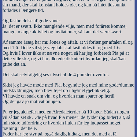
sin mand, der skal konstant holdes øje, og kan på intet tidspunkt
forlades i længere tid.
Og fastholdelse af gode vaner.
Ja, det er svært. Ikke manglende vilje, men med forårets komme,
mange, mange aktivitet og invitationer, så kan det være svært.
Af samme årsag har mr. Jones og aftalt, at vi forlænger aftalen til og
med 1.6. Dette vil sige vægttab skal fastholdes til og med 1.6.
Og hvis I lover ikke at nævne noget, så har jeg forberedt Pia på at
dette ville ske, og vi har allerede diskuteret hvordan jeg skal/kan
gribe det an.
Det skal selvfølgelig ses i lyset af de 4 punkter ovenfor.
Sidst jeg havde møde med Pia, begyndte jeg med mine gode/dumme
undskyldninger, men blev fejet op i hjørnet øjeblikkelig.
Vi havde en snak om vin, og hvordan man sparer op hertil.
Og det gav jo motivation igen.
Pt. er jeg alenefar med en Airedaleterrier på 10 uger. Sådan nogen
vil sådan set sk…de på hvad Pia mener- de fylder (og bider) alt, så
min store udfordring er hvordan hulen får jeg indpasset noget
træning i det hele.
Foder har jeg styr på, også daglig indtag, men det med at få