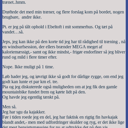
trænet..hmm.
Drøftede det med min træner, og flere forslag kom på bordet, nogen
brugbare, andre ikke.
Pt. er jeg på tålt ophold i Ebeltoft i mit sommerhus. Og tæt på
vandet…så.
Jeps, jeg kan ikke på den korte tid jeg har til rådighed til træning , nå
en windsurfsession, der ellers brænder MEGA meget af
kaloriemæssigt,- samt og ikke mindst,- frigør endorfiner så jeg bliver
rund og mild i flere timer efter.
Nope. Ikke muligt på 1 time.
Løb hader jeg, og iøvrigt ikke så godt for dårlige rygge, om end jeg
godt kan lunte et par km el. tre.
Pia og jeg diskuterede også muligheden om at jeg fik den gamle
mountainbike fundet frem og kørte lidt på den.
Og havde jeg egentlig tænkt på.
Men så.
Jeg har sgu da kajakker.
Før i tiden roede jeg en del, jeg har faktisk en rigtig fin havkajak
blandt andet,- men med udfordringer skulder og ryg, er det ikke lige
det mest hensigtsmæssige for nu at udtrykke det på den vis.