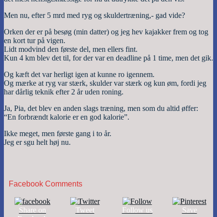
Men nu, efter 5 mrd med ryg og skuldertræning,- gad vide?
Orken der er på besøg (min datter) og jeg hev kajakker frem og tog
en kort tur på vigen.
Lidt modvind den første del, men ellers fint.
Kun 4 km blev det til, for der var en deadline på 1 time, men det gik.
Og kæft det var herligt igen at kunne ro igennem.
Og mærke at ryg var stærk, skulder var stærk og kun øm, fordi jeg
har dårlig teknik efter 2 år uden roning.
Ja, Pia, det blev en anden slags træning, men som du altid øffer:
“En forbrændt kalorie er en god kalorie”.
Ikke meget, men første gang i to år.
Jeg er sgu helt høj nu.
Facebook Comments
Share on
Tweet
Follow us
Save