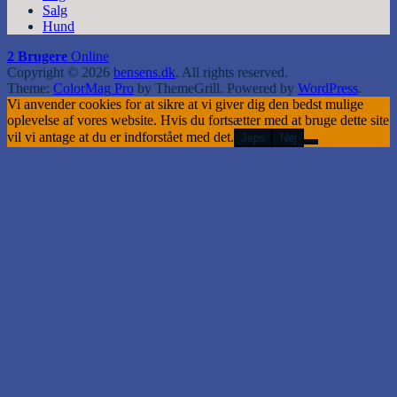
Salg
Hund
2 Brugere
Online
Copyright © 2026
bensens.dk
. All rights reserved.
Theme:
ColorMag Pro
by ThemeGrill. Powered by
WordPress
.
Vi anvender cookies for at sikre at vi giver dig den bedst mulige
oplevelse af vores website. Hvis du fortsætter med at bruge dette site
vil vi antage at du er indforstået med det.
Jeps
Nej